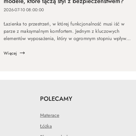
modele, które łączą styl z bezpieczeństwem?
2026-07-10 08:00:00
Łazienka to przestrzeń, w której funkcjonalność musi iść w
parze z maksymalnym komfortem. Jednym z kluczowych
elementów wyposażenia, który w ogromnym stopniu wpływa
na jedno i drugie, są dywaniki łazienkowe. Stanięcie bosą,
rozgrzaną...
Więcej
POLECAMY
Materace
Łóżka