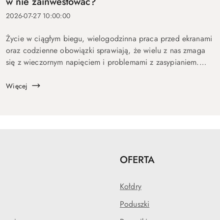
w nie zainwestować?
2026-07-27 10:00:00
Życie w ciągłym biegu, wielogodzinna praca przed ekranami
oraz codzienne obowiązki sprawiają, że wielu z nas zmaga
się z wieczornym napięciem i problemami z zasypianiem.
Zamiast regenerującego wypoczynku pojawia się
przewracanie z boku na bok i natłok my...
Więcej
OFERTA
Kołdry
Poduszki