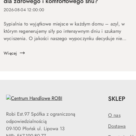
dla zdrowego i komfortowego snu?
2026-08-04 12:00:00
Sypialnia to wyjątkowe miejsce w każdym domu – azyl, w
którym regenerujemy siły po intensywnym dniu i szukamy
wyciszenia. O jakości naszego wypoczynku decyduje nie
tylko dobrze dobrany materac czy odpowiednie zaciemnienie
pokoju, ale r&oacut...
Więcej
SKLEP
Robi Est.97 Spółka z ograniczoną
O nas
odpowiedzialnością
Dostawa
09-100 Płońsk ul. Lipowa 13
NIP: 567-190-80-77