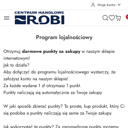
Moje konto
Przejdź do treści głównej
Przejdź do wyszukiwarki
Przejdź do moje konto
Przejdź do menu głównego
Przejdź do stopki
Program lojalnościowy
Otrzymuj
darmowe punkty za zakupy
w naszym sklepie
internetowym!
Jak to działa?
Aby dołączyć do programu lojalnościowego wystarczy, że
założysz konto na naszym sklepie!
Za każde wydane 1 zł otrzymasz 1 punkt.
Punkty naliczają się automatycznie za Twoje zakupy
W jaki sposób zbierać punkty? To proste, kup produkt, który Ci
się podoba a punkty naliczają się same za Twoje zakupy.
Jak wykorzystać te punkty? Za zgromadzone punkty możemy