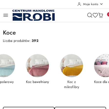
Moje konto
Przejdź do treści głównej
Przejdź do wyszukiwarki
Przejdź do moje konto
Przejdź do menu głównego
Przejdź do stopki
Koce
Liczba produktów:
392
 polarowy
Koc bawełniany
Koc z
Koce dla 
mikrofibry