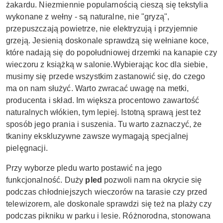
żakardu.
Niezmiennie popularnością cieszą się tekstylia
wykonane z wełny - są naturalne, nie "gryzą",
przepuszczają powietrze, nie elektryzują i przyjemnie
grzeją. Jesienią doskonale sprawdzą się wełniane koce,
które nadają się do popołudniowej drzemki na kanapie czy
wieczoru z książką w salonie.
Wybierając koc dla siebie,
musimy się przede wszystkim zastanowić się, do czego
ma on nam służyć. Warto zwracać uwagę na metki,
producenta i skład. Im większa procentowo zawartość
naturalnych włókien, tym lepiej. Istotną sprawą jest też
sposób jego prania i suszenia. Tu warto zaznaczyć, że
tkaniny ekskluzywne zawsze wymagają specjalnej
pielęgnacji.
Przy wyborze pledu warto postawić na jego
funkcjonalność. Duży
pled
pozwoli nam na okrycie się
podczas chłodniejszych wieczorów na tarasie czy przed
telewizorem, ale doskonale sprawdzi się też na plaży czy
podczas pikniku w parku i lesie.
Różnorodna, stonowana