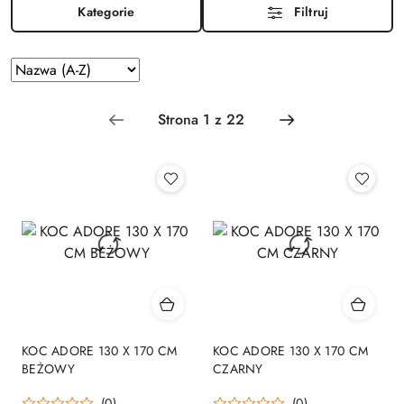
Kategorie
Filtruj
Zastosowano
Sortuj
według
sortowanie:
Nazwa
(A-
Z).
KOC ADORE 130 X 170 CM
KOC ADORE 130 X 170 CM
BEŻOWY
CZARNY
(0)
(0)