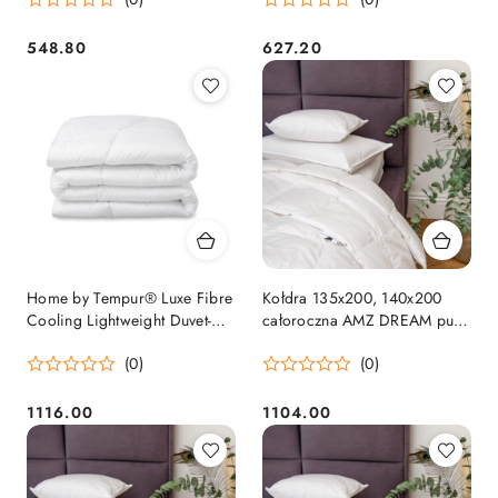
548.80
627.20
Cena:
Cena:
Home by Tempur® Luxe Fibre
Kołdra 135x200, 140x200
Cooling Lightweight Duvet-
całoroczna AMZ DREAM puch
200x220
90%
(0)
(0)
1116.00
1104.00
Cena:
Cena: