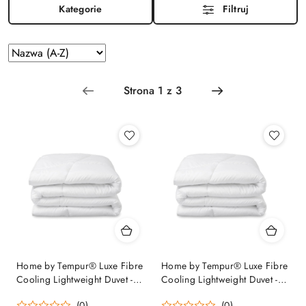
Kategorie
Filtruj
Zastosowano
Sortuj
według
sortowanie:
Nazwa
(A-
Z).
Home by Tempur® Luxe Fibre
Home by Tempur® Luxe Fibre
Cooling Lightweight Duvet -
Cooling Lightweight Duvet -
135x220
155x220
(0)
(0)