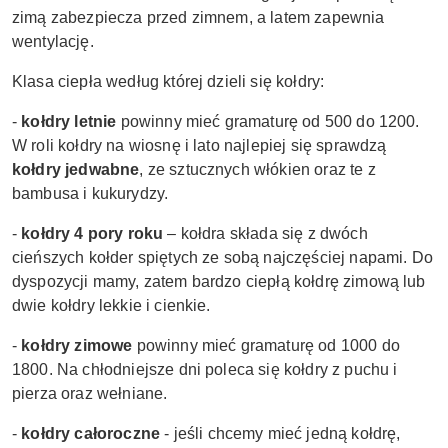
zimą zabezpiecza przed zimnem, a latem zapewnia
wentylację.
Klasa ciepła według której dzieli się kołdry:
-
kołdry letnie
powinny mieć gramaturę od 500 do 1200.
W r
oli kołdry na wiosnę i lato najlepiej się sprawdzą
kołdry jedwabne
, ze sztucznych włókien oraz te z
bambusa i kukurydzy.
-
kołdry 4 pory roku
– kołdra składa się z dwóch
cieńszych kołder spiętych ze sobą najczęściej napami. Do
dyspozycji mamy, zatem bardzo ciepłą kołdrę zimową lub
dwie kołdry lekkie i cienkie.
-
kołdry zimowe
powinny mieć gramaturę od 1000 do
1800.
Na chłodniejsze dni poleca się kołdry z puchu i
pierza oraz wełniane.
-
kołdry całoroczne
- jeśli chcemy mieć jedną kołdrę,