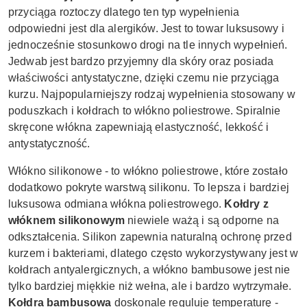
przyciąga roztoczy dlatego ten typ wypełnienia
odpowiedni jest dla alergików. Jest to towar luksusowy i
jednocześnie stosunkowo drogi na tle innych wypełnień.
Jedwab jest bardzo przyjemny dla skóry oraz posiada
właściwości antystatyczne, dzięki czemu nie przyciąga
kurzu.
Najpopularniejszy rodzaj wypełnienia stosowany w
poduszkach i kołdrach to włókno poliestrowe.
Spiralnie
skręcone włókna zapewniają elastyczność, lekkość i
antystatyczność.
Włókno silikonowe - to włókno poliestrowe, które zostało
dodatkowo pokryte warstwą silikonu. To lepsza i bardziej
luksusowa odmiana włókna poliestrowego.
Kołdry z
włóknem silikonowym
niewiele ważą i są odporne na
odkształcenia. Silikon zapewnia naturalną ochronę przed
kurzem i bakteriami, dlatego często wykorzystywany jest w
kołdrach antyalergicznych, a
włókno bambusowe jest nie
tylko bardziej miękkie niż wełna, ale i bardzo wytrzymałe.
Kołdra bambusowa
doskonale reguluje temperaturę -