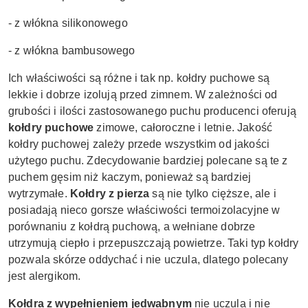
- z włókna silikonowego
- z włókna bambusowego
Ich właściwości są różne i tak np. kołdry puchowe
są
lekkie i dobrze izolują przed zimnem. W zależności od
grubości i ilości zastosowanego puchu producenci oferują
kołdry puchowe
zimowe, całoroczne i letnie. Jakość
kołdry puchowej zależy przede wszystkim od jakości
użytego puchu. Zdecydowanie bardziej polecane są te z
puchem gęsim niż kaczym, ponieważ są bardziej
wytrzymałe.
Kołdry z pierza
są nie tylko cięższe, ale i
posiadają nieco gorsze właściwości termoizolacyjne w
porównaniu z kołdrą puchową, a wełniane
dobrze
utrzymują ciepło i przepuszczają powietrze. Taki typ kołdry
pozwala skórze oddychać i nie uczula, dlatego polecany
jest alergikom.
Kołdra z wypełnieniem jedwabnym
nie uczula i nie