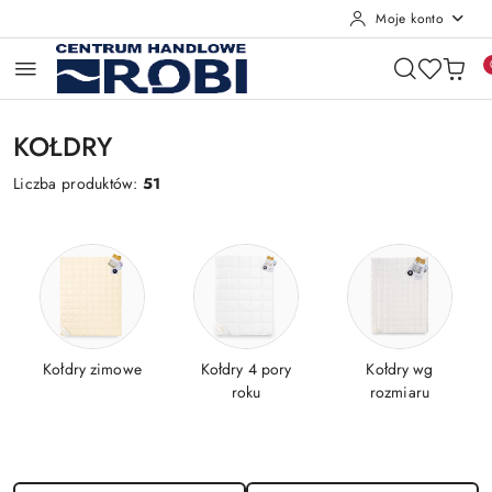
Moje konto
Przejdź do treści głównej
Przejdź do wyszukiwarki
Przejdź do moje konto
Przejdź do menu głównego
Przejdź do stopki
KOŁDRY
Liczba produktów:
51
Kołdry zimowe
Kołdry 4 pory
Kołdry wg
roku
rozmiaru