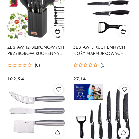
ZESTAW 12 SILIKONOWYCH
ZESTAW 3 KUCHENNYCH
PRZYBORÓW KUCHENNYCH
NOŻY MARMURKOWYCH Z
W STOJAKU KLAUSBERG KB-
OBIERACZKĄ E-
(0)
(0)
9011
102.94
27.14
Cena:
Cena: