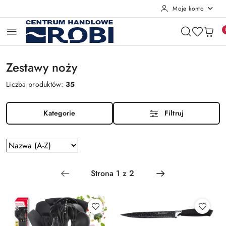
Moje konto
Przejdź do treści głównej
Przejdź do wyszukiwarki
Przejdź do moje konto
Przejdź do menu głównego
Przejdź do stopki
Zestawy noży
Liczba produktów:
35
Kategorie
Filtruj
Zastosowano
Sortuj
według
sortowanie:
Nazwa
(A-
Z).