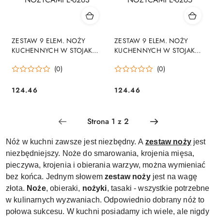
ZESTAW 9 ELEM. NOŻY
ZESTAW 9 ELEM. NOŻY
KUCHENNYCH W STOJAKU
KUCHENNYCH W STOJAKU
Z OSTRZAŁKĄ I NOŻYCAMI
Z OSTRZAŁKĄ I NOŻYCAMI
(0)
(0)
E-6263
E-6265
124.46
124.46
Cena:
Cena:
Nóż w kuchni zawsze jest niezbędny. A
zestaw noży
jest
niezbędniejszy. Noże do smarowania, krojenia mięsa,
pieczywa, krojenia i obierania warzyw, można wymieniać
bez końca. Jednym słowem
zestaw noży
jest na wagę
złota.
Noże
, obieraki,
nożyki
, tasaki - wszystkie potrzebne
w kulinarnych wyzwaniach. Odpowiednio dobrany nóż to
połowa sukcesu. W kuchni posiadamy ich wiele, ale nigdy