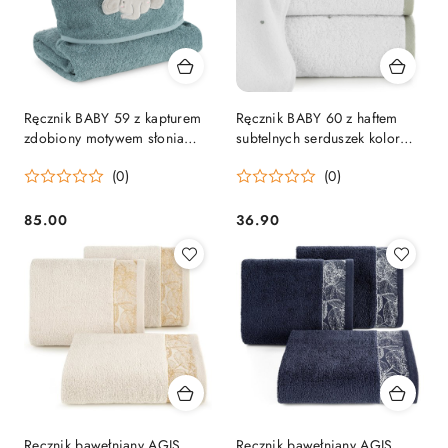
Ręcznik BABY 59 z kapturem
Ręcznik BABY 60 z haftem
zdobiony motywem słonia
subtelnych serduszek kolor
kolor niebieski
biały
(0)
(0)
85.00
36.90
Cena:
Cena:
Ręcznik bawełniany AGIS
Ręcznik bawełniany AGIS