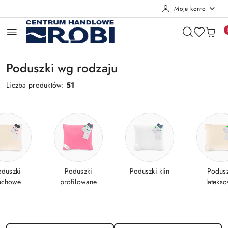
Moje konto
Przejdź do treści głównej
Przejdź do wyszukiwarki
Przejdź do moje konto
Przejdź do menu głównego
Przejdź do stopki
Poduszki wg rodzaju
Liczba produktów:
51
oduszki
Poduszki
Poduszki klin
Podusz
uchowe
profilowane
lateks