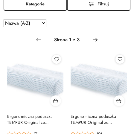
Kategorie
Filtruj
Zastosowano
Sortuj
według
sortowanie:
Nazwa
(A-
Z).
Ergonomiczna poduszka
Ergonomiczna poduszka
TEMPUR Original ze
TEMPUR Original ze
SmartCool Technology
SmartCool Technology
(0)
(0)