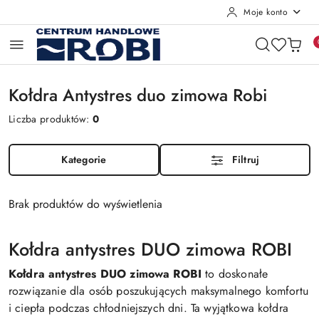
Moje konto
Przejdź do treści głównej
Przejdź do wyszukiwarki
Przejdź do moje konto
Przejdź do menu głównego
Przejdź do stopki
Kołdra Antystres duo zimowa Robi
Liczba produktów:
0
Kategorie
Filtruj
Brak produktów do wyświetlenia
Kołdra antystres DUO zimowa ROBI
Kołdra antystres DUO zimowa ROBI
to doskonałe
rozwiązanie dla osób poszukujących maksymalnego komfortu
i ciepła podczas chłodniejszych dni. Ta wyjątkowa kołdra