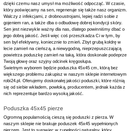
dzięki czemu nasz umysł ma możliwość odpocząć. W czasie, 
który poświęcamy na sen, regeneruje się także nasz organizm. 
Walczy z infekcjami, z drobnoustrojami, lepiej radzi sobie z 
gojeniem ran, a także dba o odbudowę dobrej kondycji skóry. 
Sen jest niezwykle ważny dla nas, dlatego powinniśmy dbać o 
jego dobrą jakość. Jeśli więc coś przeszkadza Ci w tym, by 
sen był efektywny, koniecznie to zmień. Zbyt grubą kołdrę w 
lecie zamień na cieńszą, a niewygodną, nieprzepuszczającą 
powietrza poduszkę zamień na taką, która doskonale podeprze 
Twoją głowę oraz szyjny odcinek kręgosłupa.
Świetnym wyborem będzie poduszka 45x45 cm, którą bez 
większego problemu zakupisz w naszym sklepie internetowym 
robi24.pl. Oferujemy doskonałej jakości poduszki, które różnią 
się od siebie wkładem, powłoką, producentem, jednak każda z 
nich reprezentuje bardzo wysoką jakość.
Poduszka 45x45 pierze
Ogromną popularnością cieszą się poduszki z pierza. W 
naszym sklepie nie brakuje poduszek 45x45 wypełnionych 
pierzem. Jest to surowiec w zupełności naturalny, który 