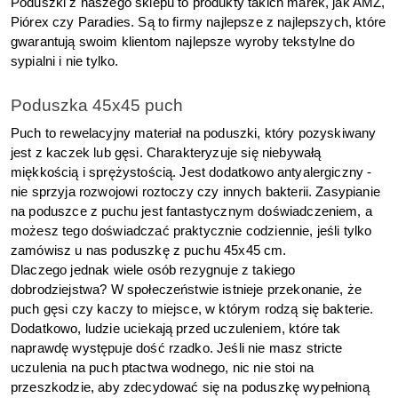
Poduszki z naszego sklepu to produkty takich marek, jak AMZ, 
Piórex czy Paradies. Są to firmy najlepsze z najlepszych, które 
gwarantują swoim klientom najlepsze wyroby tekstylne do 
sypialni i nie tylko.
Poduszka 45x45 puch
Puch to rewelacyjny materiał na poduszki, który pozyskiwany 
jest z kaczek lub gęsi. Charakteryzuje się niebywałą 
miękkością i sprężystością. Jest dodatkowo antyalergiczny - 
nie sprzyja rozwojowi roztoczy czy innych bakterii. Zasypianie 
na poduszce z puchu jest fantastycznym doświadczeniem, a 
możesz tego doświadczać praktycznie codziennie, jeśli tylko 
zamówisz u nas poduszkę z puchu 45x45 cm.
Dlaczego jednak wiele osób rezygnuje z takiego 
dobrodziejstwa? W społeczeństwie istnieje przekonanie, że 
puch gęsi czy kaczy to miejsce, w którym rodzą się bakterie. 
Dodatkowo, ludzie uciekają przed uczuleniem, które tak 
naprawdę występuje dość rzadko. Jeśli nie masz stricte 
uczulenia na puch ptactwa wodnego, nic nie stoi na 
przeszkodzie, aby zdecydować się na poduszkę wypełnioną 