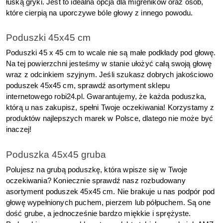
łuską gryki. Jest to idealna opcja dla migreników oraz osób, 
które cierpią na uporczywe bóle głowy z innego powodu.
Poduszki 45x45 cm
Poduszki 45 x 45 cm to wcale nie są małe podkłady pod głowę. 
Na tej powierzchni jesteśmy w stanie ułożyć całą swoją głowę 
wraz z odcinkiem szyjnym. Jeśli szukasz dobrych jakościowo 
poduszek 45x45 cm, sprawdź asortyment sklepu 
internetowego robi24.pl. Gwarantujemy, że każda poduszka, 
którą u nas zakupisz, spełni Twoje oczekiwania! Korzystamy z 
produktów najlepszych marek w Polsce, dlatego nie może być 
inaczej!
Poduszka 45x45 gruba
Polujesz na grubą poduszkę, która wpisze się w Twoje 
oczekiwania? Koniecznie sprawdź nasz rozbudowany 
asortyment poduszek 45x45 cm. Nie brakuje u nas podpór pod 
głowę wypełnionych puchem, pierzem lub półpuchem. Są one 
dość grube, a jednocześnie bardzo miękkie i sprężyste. 