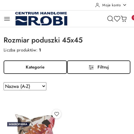
Moje konto
Przejdź do treści głównej
Przejdź do wyszukiwarki
Przejdź do moje konto
Przejdź do menu głównego
Przejdź do stopki
Rozmiar poduszki 45x45
Liczba produktów:
1
Kategorie
Filtruj
Zastosowano
Sortuj
według
sortowanie:
Nazwa
(A-
Z).