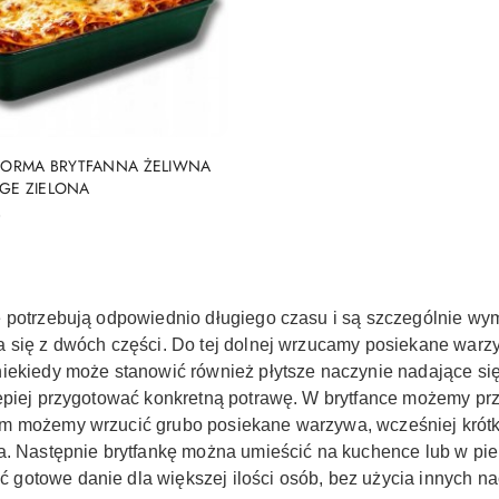
DO KOSZYKA
ORMA BRYTFANNA ŻELIWNA
AGE ZIELONA
)
e potrzebują odpowiednio długiego czasu i są szczególnie wy
da się z dwóch części. Do tej dolnej wrzucamy posiekane war
niekiedy może stanowić również płytsze naczynie nadające s
lepiej przygotować konkretną potrawę.
W brytfance możemy przy
em możemy wrzucić grubo posiekane warzywa, wcześniej krót
ka. Następnie brytfankę można umieścić na kuchence lub w pi
gotowe danie dla większej ilości osób, bez użycia innych n