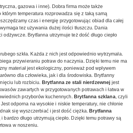
ryczna, gazowa i inne). Dobra firma może także
 którym temperatura rozprowadza się z taką samą
 oszczędzamy czas i energię przygotowując obiad dla całej
 wymaga tez używania dużej ilości tłuszczu. Dania
ci odżywcze. Brytfanna utrzymuje też dość długo ciepło
grubego szkła.
Każda z nich jest odpowiednio wytrzymała.
biega przywieraniu potraw do naczynia. Dzięki temu nie ma
ny materiał jest ekologiczny, ponieważ pod wpływem
równo dla człowieka, jak i dla środowiska. Brytfanny
nięciu lub rozbiciu.
Brytfanna ze stali nierdzewnej
jest
e kwasów zawartych w przygotowanych potrawach i łatwa w
dpowiednich przyborów kuchennych.
Brytfanna szklana
, czyli
st odporna na wysokie i niskie temperatury, nie chłonie
ednak się wyszczerbiać i jest dość ciężka.
Brytfanna
i bardzo długo utrzymują ciepło. Dzięki temu potrawy są
rtowa w noszeniu.