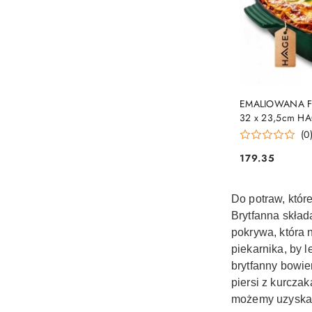
EMALIOWANA F
32 x 23,5cm H
(0
179.35
Cena:
Do potraw, któr
B
rytfanna skła
pokrywa, która 
piekarnika, by 
brytfanny bowi
piersi z kurcza
możemy uzyskać 