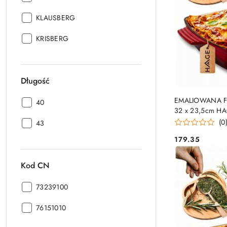
Producent:
KLAUSBERG
Producent:
KRISBERG
Długość
EMALIOWANA F
Długość:
40
32 x 23,5cm 
(0
Długość:
43
179.35
Cena:
Kod CN
Kod
73239100
CN:
Kod
76151010
CN: