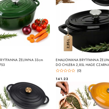
DO KOSZYKA
DO KOSZYKA
RYTFANNA ŻELIWNA 33cm
EMALIOWANA BRYTFANNA ŻELI
753
DO CHLEBA 2,85L HAGE CZARN
)
(0)
141.23
Cena: