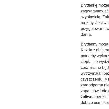
Brytfankę możem
zagwarantować 
szybkością.
Zal
rodziny. Jest w
przygotowane w 
dania.
Brytfanny mogą 
Każda z nich ma
potrzeby wykorz
ciepła nie wydz
ceramiczne będ
wytrzymała i be
czyszczeniu. M
żaroodporna nie
zapachów i nie 
żeliwna
będzie 
dobrze usmażone