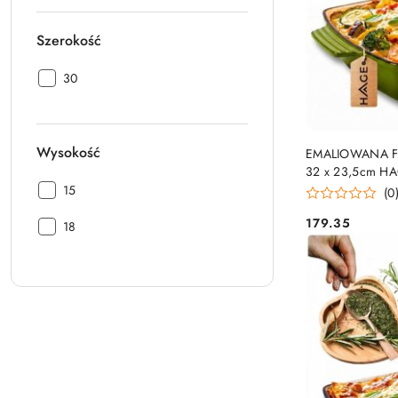
Szerokość
Szerokość:
30
Wysokość
EMALIOWANA F
32 x 23,5cm 
Wysokość:
15
(0
179.35
Wysokość:
18
Cena: