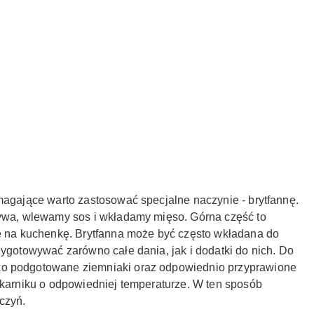
magające warto zastosować specjalne naczynie - brytfannę.
zywa, wlewamy sos i wkładamy mięso. Górna część to
ię na kuchenkę. Brytfanna może być często wkładana do
gotowywać zarówno całe dania, jak i dodatki do nich. Do
ko podgotowane ziemniaki oraz odpowiednio przyprawione
ekarniku o odpowiedniej temperaturze. W ten sposób
aczyń
.