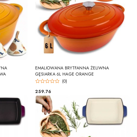
DO KOSZYKA
WNA
EMALIOWANA BRYTFANNA ŻELIWNA
OWA
GĘSIARKA 6L HAGE ORANGE
(0)
259.76
Cena: