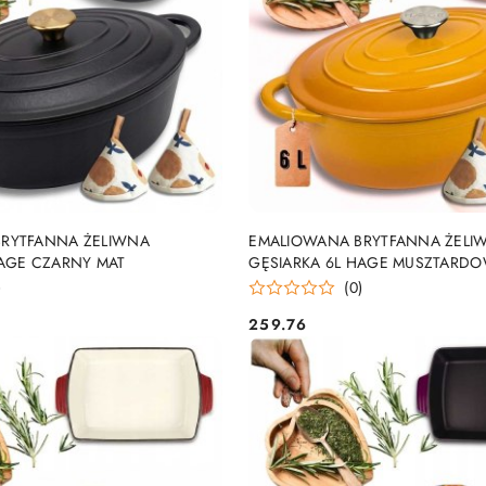
DO KOSZYKA
DO KOSZYKA
RYTFANNA ŻELIWNA
EMALIOWANA BRYTFANNA ŻELI
HAGE CZARNY MAT
GĘSIARKA 6L HAGE MUSZTARD
)
(0)
259.76
Cena: