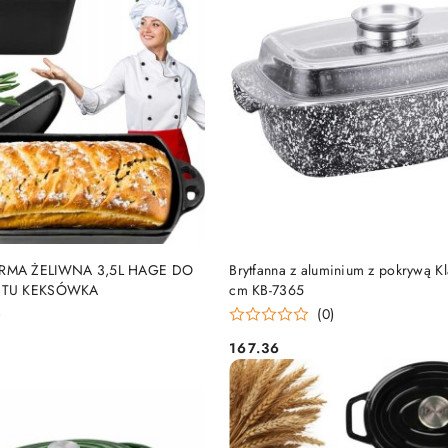
DO KOSZYKA
DO KOSZYKA
RMA ŻELIWNA 3,5L HAGE DO
Brytfanna z aluminium z pokrywą K
ETU KEKSÓWKA
cm KB-7365
)
(0)
167.36
Cena: