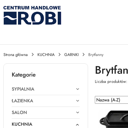
Przejdź do treści głównej
Przejdź do wyszukiwarki
Przejdź do moje konto
Przejdź do menu głównego
Przejdź do stopki
Strona główna
KUCHNIA
GARNKI
Brytfanny
Brytfa
Kategorie
Liczba produktów
SYPIALNIA
Zastosowano
Sortuj
ŁAZIENKA
według
sortowanie:
SALON
Nazwa
(A-
KUCHNIA
Z).