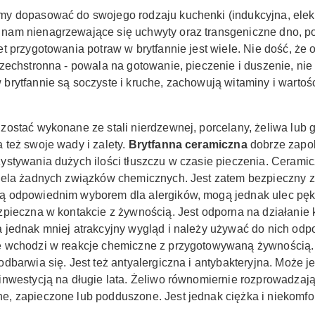
y dopasować do swojego rodzaju kuchenki (indukcyjna, elekt
nam nienagrzewające się uchwyty oraz transgeniczne dno, po
et przygotowania potraw w brytfannie jest wiele. Nie dość, że
szechstronna - powala na gotowanie, pieczenie i duszenie, nie
brytfannie są soczyste i kruche, zachowują witaminy i wartoś
zostać wykonane ze stali nierdzewnej, porcelany, żeliwa lub 
 też swoje wady i zalety.
Brytfanna ceramiczna
dobrze
zapo
ystywania dużych ilości tłuszczu w czasie pieczenia.
Ceramicz
iela żadnych związków chemicznych. Jest zatem bezpieczny za
ą odpowiednim wyborem dla alergików, mogą j
ednak ulec pęk
zpieczna w kontakcie z żywnością. Jest odporna na działani
a jednak mniej atrakcyjny wygląd i należy używać do nich o
 wchodzi w reakcje chemiczne z przygotowywaną żywnością. Je
odbarwia się. Jest też antyalergiczna i antybakteryjna. Może j
inwestycją na długie lata. Żeliwo równomiernie rozprowadzają 
, zapieczone lub podduszone. Jest jednak ciężka i niekomfo