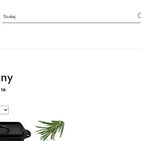
nny
:
16