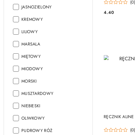
(0
Kolor:
JASNOZIELONY
4.40
Cena:
Kolor:
KREMOWY
Kolor:
LILIOWY
Kolor:
MARSALA
Kolor:
MIĘTOWY
Kolor:
MIODOWY
Kolor:
MORSKI
Kolor:
MUSZTARDOWY
Kolor:
NIEBIESKI
RĘCZNIK ALINE
Kolor:
OLIWKOWY
(0
Kolor:
PUDROWY RÓŻ