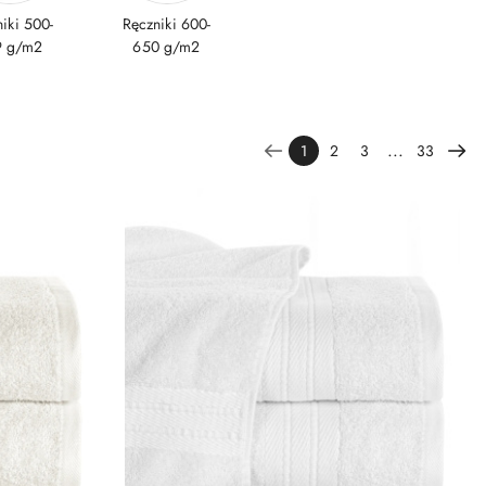
iki 500-
Ręczniki 600-
9 g/m2
650 g/m2
...
1
2
3
33