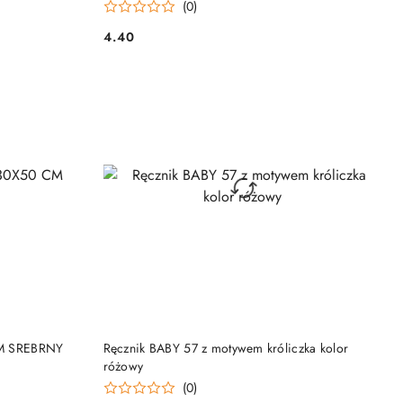
(0)
4.40
Cena:
DO KOSZYKA
M SREBRNY
Ręcznik BABY 57 z motywem króliczka kolor
różowy
(0)