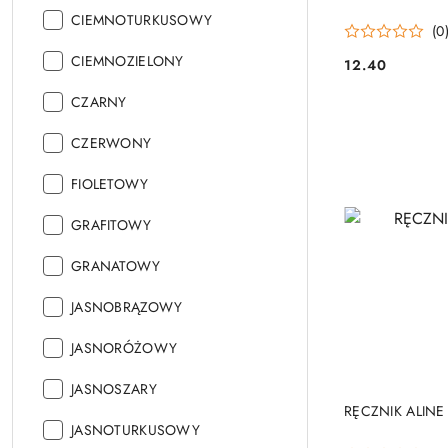
Kolor:
CIEMNOTURKUSOWY
(0
Kolor:
CIEMNOZIELONY
12.40
Cena:
Kolor:
CZARNY
Kolor:
CZERWONY
Kolor:
FIOLETOWY
Kolor:
GRAFITOWY
Kolor:
GRANATOWY
Kolor:
JASNOBRĄZOWY
Kolor:
JASNORÓŻOWY
Kolor:
JASNOSZARY
RĘCZNIK ALINE
Kolor:
JASNOTURKUSOWY