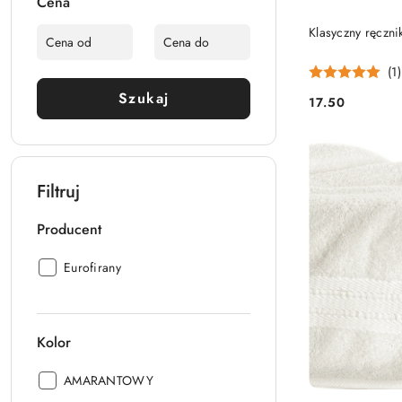
Cena
Klasyczny ręczn
(1)
Szukaj
17.50
Cena:
Filtruj
Producent
Producent:
Eurofirany
Kolor
Kolor:
AMARANTOWY