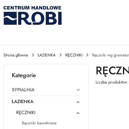
Przejdź do treści głównej
Przejdź do wyszukiwarki
Przejdź do moje konto
Przejdź do menu głównego
Przejdź do stopki
Strona główna
ŁAZIENKA
RĘCZNIKI
Ręczniki wg gramatur
RĘCZN
Kategorie
Liczba produktów
SYPIALNIA
ŁAZIENKA
RĘCZNIKI
Ręczniki bawełniane