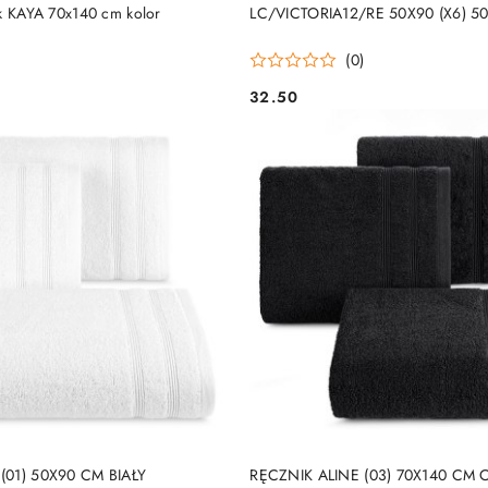
DO KOSZYKA
DO KOSZYKA
ik KAYA 70x140 cm kolor
LC/VICTORIA12/RE 50X90 (X6) 5
(0)
32.50
Cena:
DO KOSZYKA
DO KOSZYKA
(01) 50X90 CM BIAŁY
RĘCZNIK ALINE (03) 70X140 CM