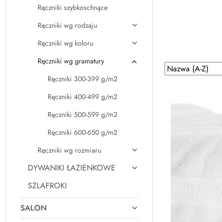
Ręczniki szybkoschnące
Ręczniki wg rodzaju
Ręczniki wg koloru
Ręczniki wg gramatury
Zastosowano
Sortuj
według
sortowanie:
Ręczniki 300-399 g/m2
Nazwa
Ręczniki 400-499 g/m2
(A-
Z).
Ręczniki 500-599 g/m2
Ręczniki 600-650 g/m2
Ręczniki wg rozmiaru
DYWANIKI ŁAZIENKOWE
SZLAFROKI
SALON