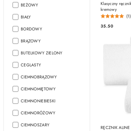
Klasyczny ręczn
Kolor:
BEŻOWY
kremowy
(1)
Kolor:
BIAŁY
35.50
Kolor:
Cena:
BORDOWY
Kolor:
BRĄZOWY
Kolor:
BUTELKOWY ZIELONY
Kolor:
CEGLASTY
Kolor:
CIEMNOBRĄZOWY
Kolor:
CIEMNOMIĘTOWY
Kolor:
CIEMNONIEBIESKI
Kolor:
CIEMNORÓŻOWY
Kolor:
CIEMNOSZARY
RĘCZNIK ALINE 