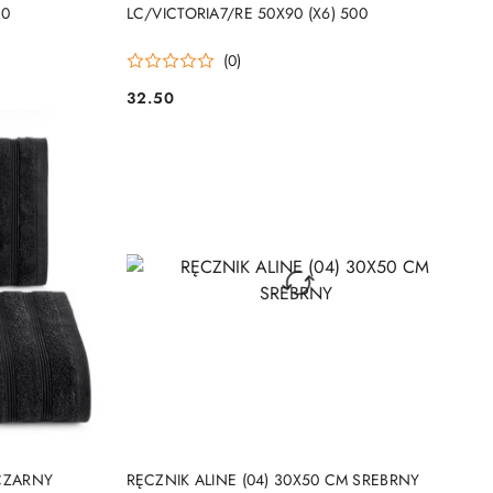
DO KOSZYKA
00
LC/VICTORIA7/RE 50X90 (X6) 500
(0)
32.50
Cena:
DO KOSZYKA
 CZARNY
RĘCZNIK ALINE (04) 30X50 CM SREBRNY