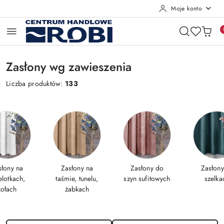
Moje konto
Przejdź do treści głównej
Przejdź do wyszukiwarki
Przejdź do moje konto
Przejdź do menu głównego
Przejdź do stopki
Zasłony wg zawieszenia
Liczba produktów:
133
słony na
Zasłony na
Zasłony do
Zasłony
elotkach,
taśmie, tunelu,
szyn sufitowych
szelka
kołach
żabkach