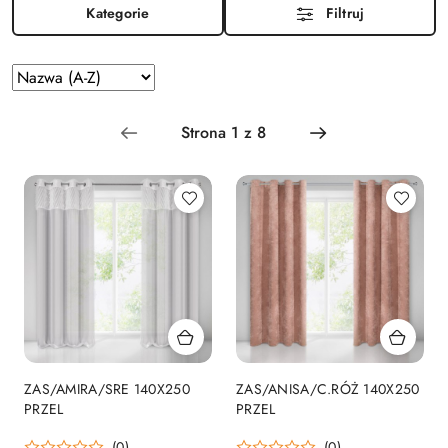
Kategorie
Filtruj
Zastosowano
Sortuj
według
sortowanie:
Nazwa
(A-
Z).
ZAS/AMIRA/SRE 140X250
ZAS/ANISA/C.RÓŻ 140X250
PRZEL
PRZEL
(0)
(0)