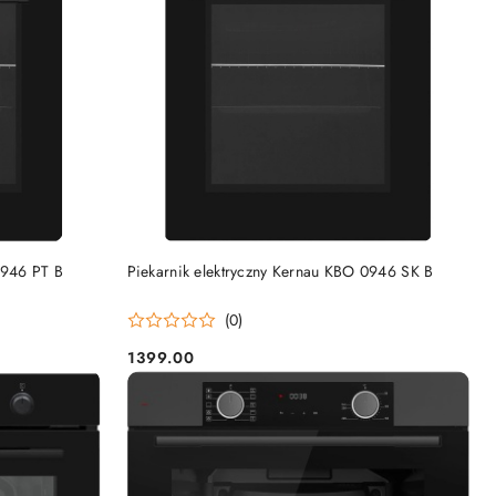
DO KOSZYKA
0946 PT B
Piekarnik elektryczny Kernau KBO 0946 SK B
(0)
1399.00
Cena: