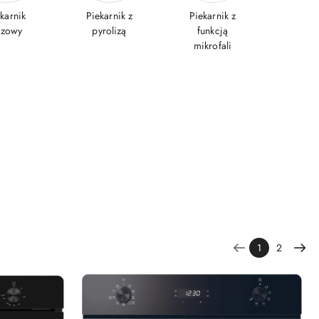
karnik
Piekarnik z
Piekarnik z
azowy
pyrolizą
funkcją
mikrofali
1
2