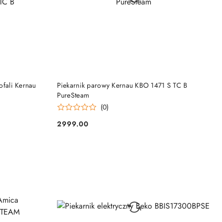
DO KOSZYKA
ofali Kernau
Piekarnik parowy Kernau KBO 1471 S TC B
PureSteam
(0)
2999.00
Cena: