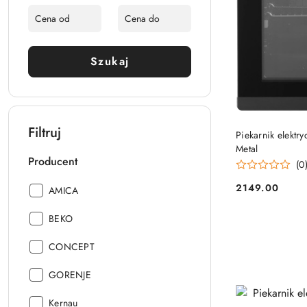
Szukaj
Filtruj
Piekarnik elekt
Metal
Producent
(0
2149.00
Producent:
AMICA
Cena:
Producent:
BEKO
Producent:
CONCEPT
Producent:
GORENJE
Producent:
Kernau