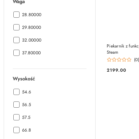
Waga
Waga:
28.80000
Waga:
29.80000
Waga:
32.00000
Piekarnik z funk
Steam
Waga:
37.80000
(0
2199.00
Cena:
Wysokość
Wysokość:
54.6
Wysokość:
56.5
Wysokość:
57.5
Wysokość:
66.8