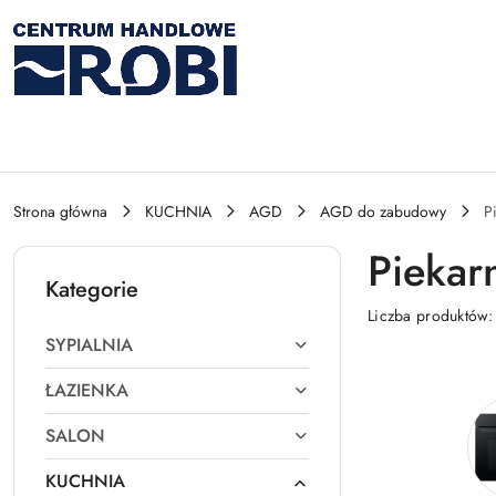
Przejdź do treści głównej
Przejdź do wyszukiwarki
Przejdź do moje konto
Przejdź do menu głównego
Przejdź do stopki
Strona główna
KUCHNIA
AGD
AGD do zabudowy
P
Piekar
Kategorie
Liczba produktów
SYPIALNIA
ŁAZIENKA
SALON
KUCHNIA