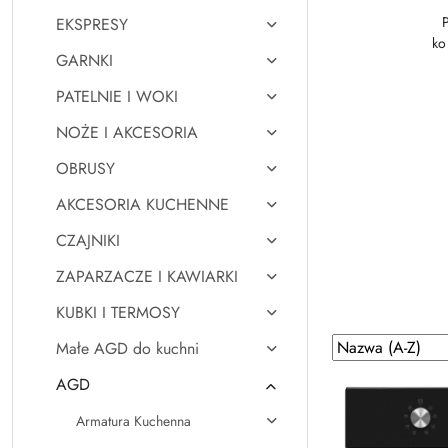
EKSPRESY
ko
GARNKI
PATELNIE I WOKI
NOŻE I AKCESORIA
OBRUSY
AKCESORIA KUCHENNE
CZAJNIKI
ZAPARZACZE I KAWIARKI
KUBKI I TERMOSY
Zastosowano
Sortuj
Małe AGD do kuchni
według
sortowanie:
AGD
Nazwa
(A-
Armatura Kuchenna
Z).