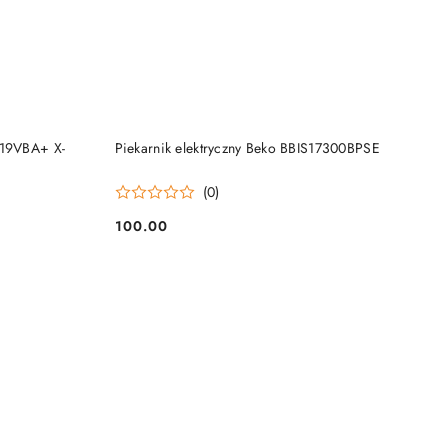
NY
PRODUKT NIEDOSTĘPNY
619VBA+ X-
Piekarnik elektryczny Beko BBIS17300BPSE
(0)
100.00
Cena: