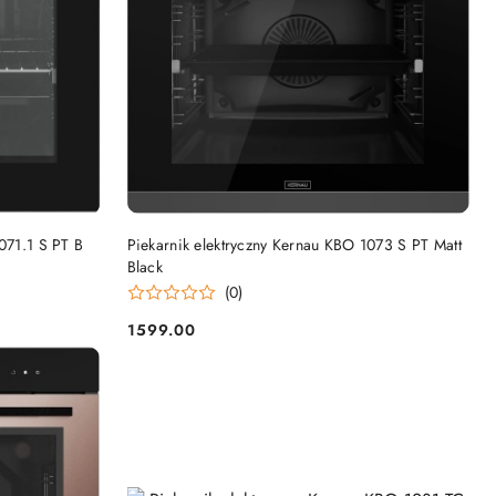
DO KOSZYKA
071.1 S PT B
Piekarnik elektryczny Kernau KBO 1073 S PT Matt
Black
(0)
1599.00
Cena: