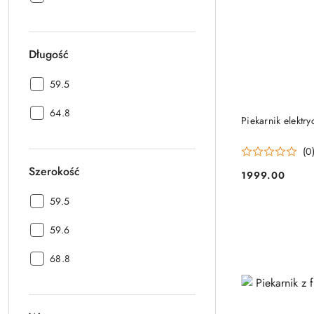
Długość
Długość:
59.5
Długość:
64.8
Piekarnik elektr
(0
Szerokość
1999.00
Cena:
Szerokość:
59.5
Szerokość:
59.6
Szerokość:
68.8