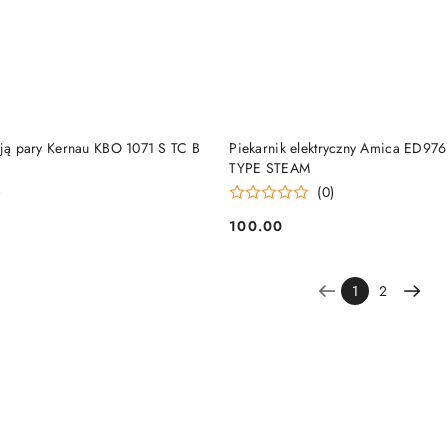
PRODUKT NIEDOSTĘP
DO KOSZYKA
cją pary Kernau KBO 1071 S TC B
Piekarnik elektryczny Amica ED97
TYPE STEAM
)
(0)
100.00
Cena:
1
2