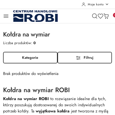
Moje konto
Przejdź do treści głównej
Przejdź do wyszukiwarki
Przejdź do moje konto
Przejdź do menu głównego
Przejdź do stopki
Kołdra na wymiar
Liczba produktów:
0
Kategorie
Filtruj
Brak produktów do wyświetlenia
Kołdra na wymiar ROBI
Kołdra na wymiar ROBI
to rozwiązanie idealne dla tych,
którzy poszukują dostosowanej do swoich indywidualnych
potrzeb kołdry. Ta
wyjątkowa kołdra
jest tworzona z myślą