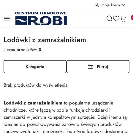
Moje konto
Przejdź do treści głównej
Przejdź do wyszukiwarki
Przejdź do moje konto
Przejdź do menu głównego
Przejdź do stopki
Lodówki z zamrażalnikiem
Liczba produktów:
0
Kategorie
Filtruj
Brak produktów do wyświetlenia
Lodówki z zamrażalnikiem
to popularne urządzenia
chłodnicze, które łączą w sobie funkcję chłodziarki i
zamrażarki w jednym kompaktowym sprzęcie. Dzięki temu są
idealne do przechowywania zarówno świeżych produktów
spożywczych, jak i mrożonek. Tego typu lodówki dostępne są