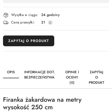
Wyślij
płatność
i
Wysyłka w ciągu:
24 godziny
dostawa
Cena przesyłki:
21
ZAPYTAJ O PRODUKT
OPIS
INFORMACJE DOT.
OPINIE I
ZAPYTAJ
BEZPIECZEŃSTWA
OCENY
O
(0)
PRODUKT
Firanka żakardowa na metry
wysokość 250 cm