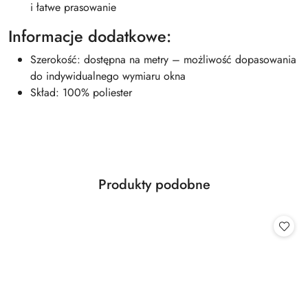
i łatwe prasowanie
Informacje dodatkowe:
Szerokość: dostępna na metry – możliwość dopasowania
do indywidualnego wymiaru okna
Skład: 100% poliester
Produkty
Produkty podobne
Pomiń karuzelę produktów
o
statusie: