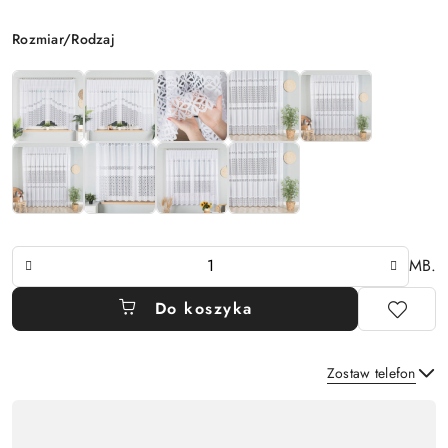
Wariant
Rozmiar/Rodzaj
Ilość
MB.
Do koszyka
Zostaw telefon
Dostępność
,