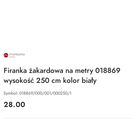
NAZWA
PRODUCENTA:
MARKIZETA
Firanka żakardowa na metry 018869
wysokość 250 cm kolor biały
Symbol:
018869/000/001/000250/1
cena:
28.00