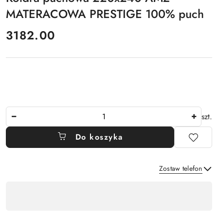
MATERACOWA PRESTIGE 100% puch
cena:
3182.00
Ilość
szt.
Do koszyka
Zostaw telefon
Dostępność
,
płatność
Wyślij