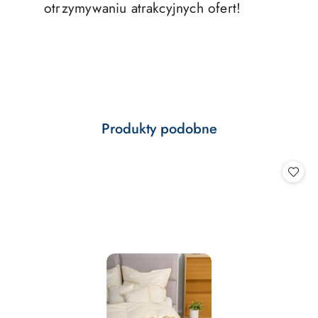
otrzymywaniu atrakcyjnych ofert!
Produkty
Produkty podobne
Pomiń karuzelę produktów
o
statusie: