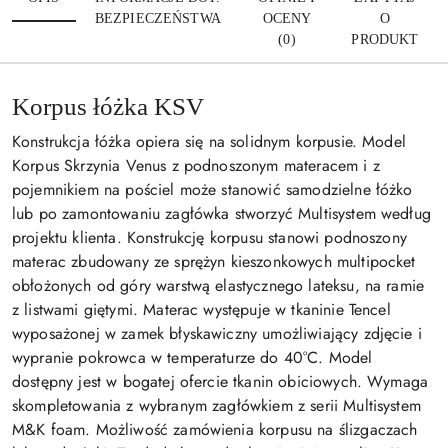
BEZPIECZEŃSTWA
OCENY
O
(0)
PRODUKT
Korpus łóżka KSV
Konstrukcja łóżka opiera się na solidnym korpusie. Model
Korpus Skrzynia Venus z podnoszonym materacem i z
pojemnikiem na pościel może stanowić samodzielne łóżko
lub po zamontowaniu zagłówka stworzyć Multisystem według
projektu klienta. Konstrukcję korpusu stanowi podnoszony
materac zbudowany ze sprężyn kieszonkowych multipocket
obłożonych od góry warstwą elastycznego lateksu, na ramie
z listwami giętymi. Materac występuje w tkaninie Tencel
wyposażonej w zamek błyskawiczny umożliwiający zdjęcie i
wypranie pokrowca w temperaturze do 40°C. Model
dostępny jest w bogatej ofercie tkanin obiciowych. Wymaga
skompletowania z wybranym zagłówkiem z serii Multisystem
M&K foam. Możliwość zamówienia korpusu na ślizgaczach