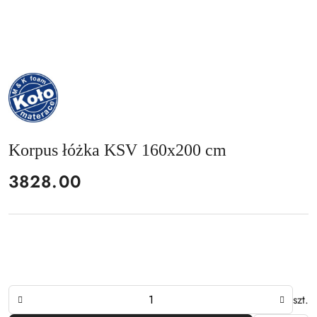
NAZWA
PRODUCENTA:
MKFOAM
Korpus łóżka KSV 160x200 cm
cena:
3828.00
Ilość
szt.