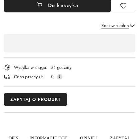
Do koszyka
Zostaw telefon
Dostępność
,
Wyślij
płatność
i
Wysyłka w ciągu:
24 godziny
dostawa
Cena przesyłki:
0
ZAPYTAJ O PRODUKT
OPIS
INFORMACJE DOT.
OPINIE I
ZAPYTAJ