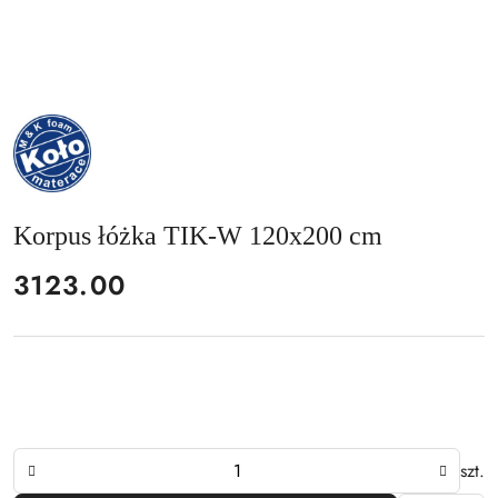
NAZWA
PRODUCENTA:
MKFOAM
Korpus łóżka TIK-W 120x200 cm
cena:
3123.00
Ilość
szt.