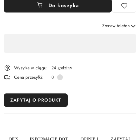
Do koszyka
Zostaw telefon
Dostępność
,
Wyślij
płatność
i
Wysyłka w ciągu:
24 godziny
dostawa
Cena przesyłki:
0
ZAPYTAJ O PRODUKT
OPIS
INFORMACJE DOT.
OPINIE I
ZAPYTAJ