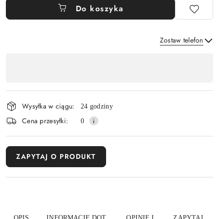
Do koszyka
Zostaw telefon
Dostępność
,
Wyślij
płatność
i
Wysyłka w ciągu:
24 godziny
dostawa
Cena przesyłki:
0
ZAPYTAJ O PRODUKT
OPIS
INFORMACJE DOT.
OPINIE I
ZAPYTAJ