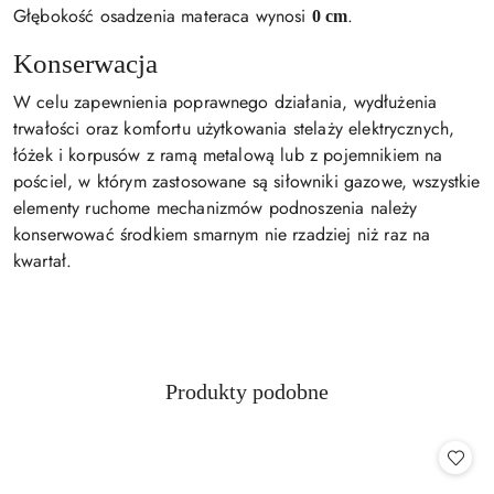
Głębokość osadzenia materaca wynosi
.
0 cm
Konserwacja
W celu zapewnienia poprawnego działania, wydłużenia
trwałości oraz komfortu użytkowania stelaży elektrycznych,
łóżek i korpusów z ramą metalową lub z pojemnikiem na
pościel, w którym zastosowane są siłowniki gazowe, wszystkie
elementy ruchome mechanizmów podnoszenia należy
konserwować środkiem smarnym nie rzadziej niż raz na
kwartał.
Produkty
Produkty podobne
Pomiń karuzelę produktów
o
statusie: