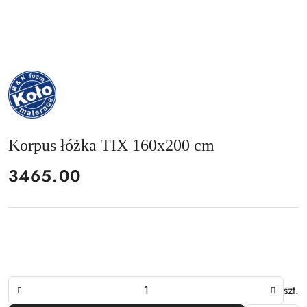
NAZWA
PRODUCENTA:
MKFOAM
Korpus łóżka TIX 160x200 cm
cena:
3465.00
Ilość
szt.