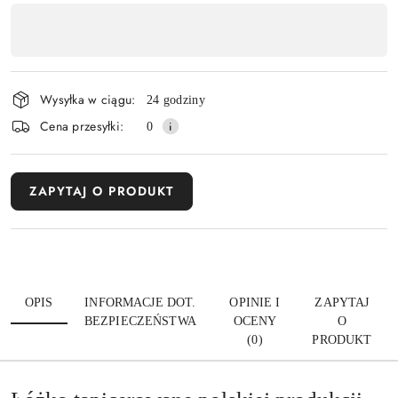
Dostępność
,
Wyślij
płatność
i
Wysyłka w ciągu:
24 godziny
dostawa
Cena przesyłki:
0
ZAPYTAJ O PRODUKT
OPIS
INFORMACJE DOT.
OPINIE I
ZAPYTAJ
BEZPIECZEŃSTWA
OCENY
O
(0)
PRODUKT