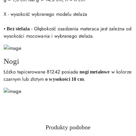
X - wysokość wybranego modelu stelaża
- Głębokość osadzenia materaca jest zależna od
• Bez stelaża
wysokości mocowania i wybranego stelaża.
Nogi
Łóżko tapicerowane 81242 posiada
w kolorze
nogi metalowe
czarnym lub złotym
.
o wysokości 18 cm
Produkty
Produkty podobne
Pomiń karuzelę produktów
o