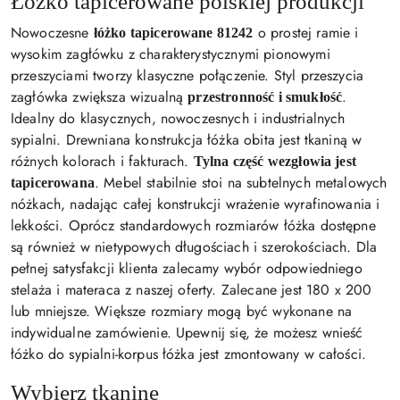
Łóżko tapicerowane polskiej produkcji
Nowoczesne
o prostej ramie i
łóżko tapicerowane 81242
wysokim zagłówku z charakterystycznymi pionowymi
przeszyciami tworzy klasyczne połączenie. Styl przeszycia
zagłówka zwiększa wizualną
.
przestronność i smukłość
Idealny do klasycznych, nowoczesnych i industrialnych
sypialni. Drewniana konstrukcja łóżka obita jest tkaniną w
różnych kolorach i fakturach.
Tylna część wezgłowia jest
. Mebel stabilnie stoi na subtelnych metalowych
tapicerowana
nóżkach, nadając całej konstrukcji wrażenie wyrafinowania i
lekkości. Oprócz standardowych rozmiarów łóżka dostępne
są również w nietypowych długościach i szerokościach. Dla
pełnej satysfakcji klienta zalecamy wybór odpowiedniego
stelaża i materaca z naszej oferty. Zalecane jest 180 x 200
lub mniejsze. Większe rozmiary mogą być wykonane na
indywidualne zamówienie. Upewnij się, że możesz wnieść
łóżko do sypialni-korpus łóżka jest zmontowany w całości.
Wybierz tkaninę