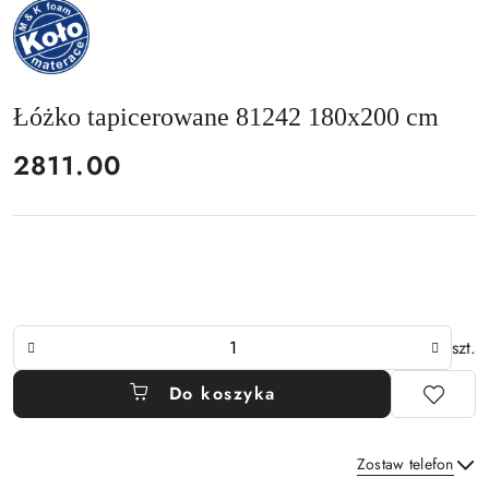
NAZWA
PRODUCENTA:
MKFOAM
Łóżko tapicerowane 81242 180x200 cm
cena:
2811.00
Ilość
szt.
Do koszyka
Zostaw telefon