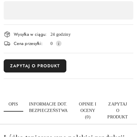
Dostępność
,
Wyślij
płatność
i
Wysyłka w ciągu:
24 godziny
dostawa
Cena przesyłki:
0
ZAPYTAJ O PRODUKT
OPIS
INFORMACJE DOT.
OPINIE I
ZAPYTAJ
BEZPIECZEŃSTWA
OCENY
O
(0)
PRODUKT