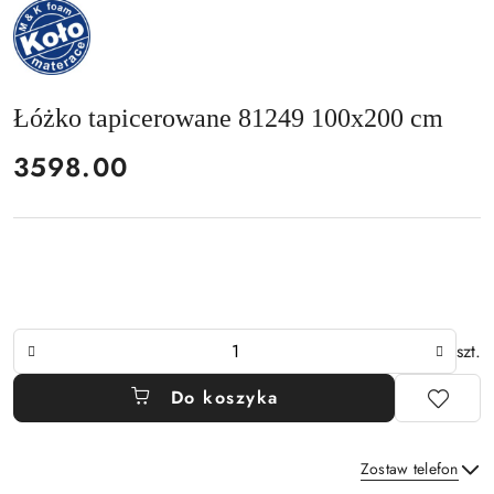
NAZWA
PRODUCENTA:
MKFOAM
Łóżko tapicerowane 81249 100x200 cm
cena:
3598.00
Ilość
szt.
Do koszyka
Zostaw telefon