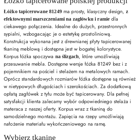
Łóżko tapicerowane polskiej produkcji
ma prosty, klasyczny design,
Łóżko tapicerowane 81249
z
dla
efektownymi marszczeniami na zagłówku i ramie
ciekawego połączenia. Idealne do dużych, przestronnych
sypialni, wzbogacając je o estetykę prostoliniową.
Konstrukcja wykonana jest z drewnianej płyty tapicerowanej
tkaniną meblową i dostępna jest w bogatej kolorystyce.
Korpus łóżka spoczywa
, które umożliwiają
na ślizgach
przesuwanie mebla. Dostępne wersje łóżka 81249 bez i z
pojemnikiem na pościel i stelażem na metalowych ramach.
Oprócz standardowych rozmiarów łóżka dostępne są również
w nietypowych długościach i szerokościach. Za dodatkową
opłatą zagłówek z tyłu może być tapicerowany. Dla pełnej
satysfakcji klienta zalecamy wybór odpowiedniego stelaża i
materaca z naszej oferty. Korpus wraz z tkaniną do
samodzielnego montażu. Zapięcia na rzepy umożliwiają
nałożenie materiału wykończeniowego na ramę.
Wybierz tkaninę