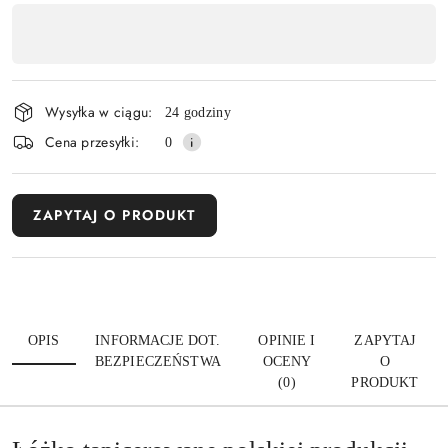
Dostępność
,
Wyślij
płatność
i
Wysyłka w ciągu:
24 godziny
dostawa
Cena przesyłki:
0
ZAPYTAJ O PRODUKT
OPIS
INFORMACJE DOT.
OPINIE I
ZAPYTAJ
BEZPIECZEŃSTWA
OCENY
O
(0)
PRODUKT