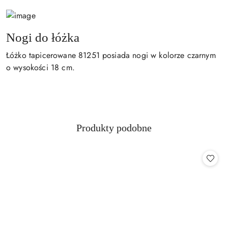
Nogi do łóżka
Łóżko tapicerowane 81251 posiada nogi w kolorze czarnym
o wysokości 18 cm.
Produkty
Produkty podobne
Pomiń karuzelę produktów
o
statusie: