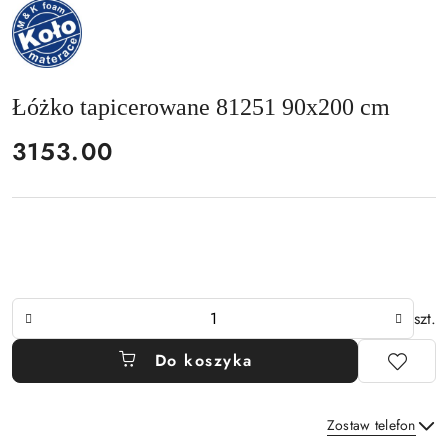
NAZWA
PRODUCENTA:
MKFOAM
Łóżko tapicerowane 81251 90x200 cm
cena:
3153.00
Ilość
szt.
Do koszyka
Zostaw telefon