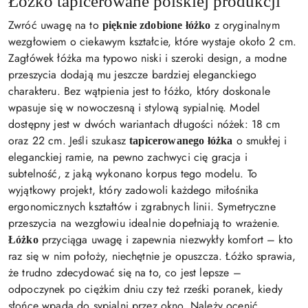
Łóżko tapicerowane polskiej produkcji
Zwróć uwagę na to
z oryginalnym
pięknie zdobione łóżko
wezgłowiem o ciekawym kształcie, które wystaje około 2 cm.
Zagłówek łóżka ma typowo niski i szeroki design, a modne
przeszycia dodają mu jeszcze bardziej eleganckiego
charakteru. Bez wątpienia jest to łóżko, który doskonale
wpasuje się w nowoczesną i stylową sypialnię. Model
dostępny jest w dwóch wariantach długości nóżek: 18 cm
oraz 22 cm. Jeśli szukasz
o smukłej i
tapicerowanego łóżka
eleganckiej ramie, na pewno zachwyci cię gracja i
subtelność, z jaką wykonano korpus tego modelu. To
wyjątkowy projekt, który zadowoli każdego miłośnika
ergonomicznych kształtów i zgrabnych linii. Symetryczne
przeszycia na wezgłowiu idealnie dopełniają to wrażenie.
przyciąga uwagę i zapewnia niezwykły komfort – kto
Łóżko
raz się w nim położy, niechętnie je opuszcza. Łóżko sprawia,
że trudno zdecydować się na to, co jest lepsze –
odpoczynek po ciężkim dniu czy też rześki poranek, kiedy
słońce wpada do sypialni przez okno. Należy ocenić