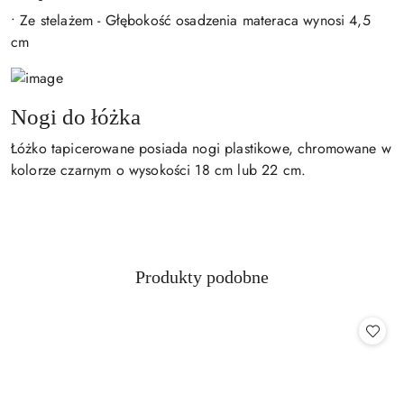
• Ze stelażem - Głębokość osadzenia materaca wynosi 4,5
cm
Nogi do łóżka
Łóżko tapicerowane posiada nogi plastikowe, chromowane w
kolorze czarnym o wysokości 18 cm lub 22 cm.
Produkty
Produkty podobne
Pomiń karuzelę produktów
o
statusie: