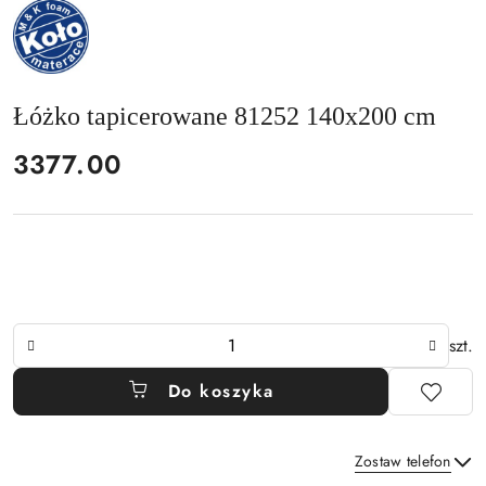
NAZWA
PRODUCENTA:
MKFOAM
Łóżko tapicerowane 81252 140x200 cm
cena:
3377.00
Ilość
szt.
Do koszyka
Zostaw telefon