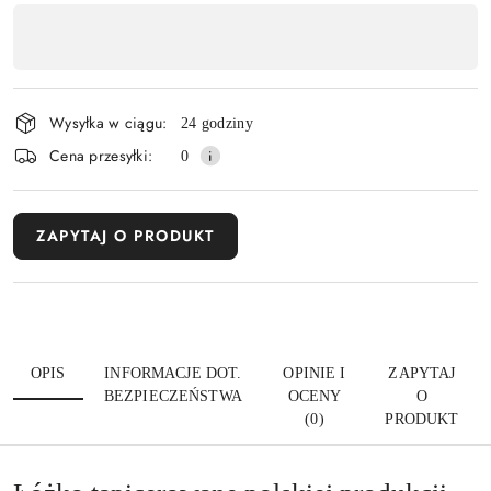
Dostępność
,
Wyślij
płatność
i
Wysyłka w ciągu:
24 godziny
dostawa
Cena przesyłki:
0
ZAPYTAJ O PRODUKT
OPIS
INFORMACJE DOT.
OPINIE I
ZAPYTAJ
BEZPIECZEŃSTWA
OCENY
O
(0)
PRODUKT