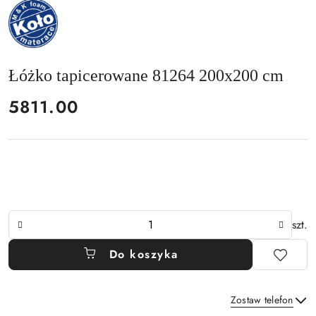
NAZWA
PRODUCENTA:
MKFOAM
Łóżko tapicerowane 81264 200x200 cm
cena:
5811.00
Ilość
szt.
Do koszyka
Zostaw telefon