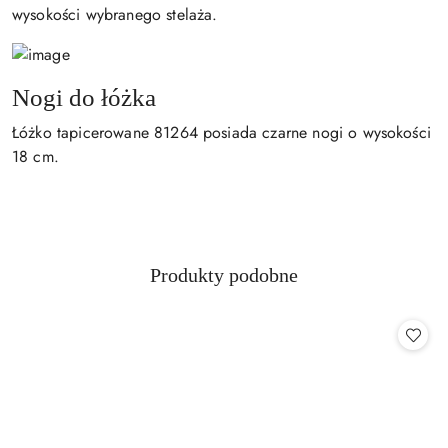
wysokości wybranego stelaża.
Nogi do łóżka
Łóżko tapicerowane 81264 posiada czarne nogi o wysokości
18 cm.
Produkty
Produkty podobne
Pomiń karuzelę produktów
o
statusie: