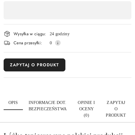
Dostępność
,
Wyślij
płatność
i
Wysyłka w ciągu:
24 godziny
dostawa
Cena przesyłki:
0
ZAPYTAJ O PRODUKT
OPIS
INFORMACJE DOT.
OPINIE I
ZAPYTAJ
BEZPIECZEŃSTWA
OCENY
O
(0)
PRODUKT