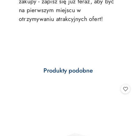
zakupy - zapisz się już teraz, aby być
na pierwszym miejscu w
otrzymywaniu atrakcyjnych ofert!
Produkty
Produkty podobne
Pomiń karuzelę produktów
o
statusie: