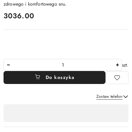
zdrowego i komfortowego snu.
cena:
3036.00
Ilość
szt.
Do koszyka
Zostaw telefon
Dostępność
,
płatność
Wyślij
i