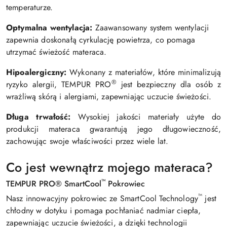
temperaturze.
Optymalna wentylacja:
Zaawansowany system wentylacji
zapewnia doskonałą cyrkulację powietrza, co pomaga
utrzymać świeżość materaca.
Hipoalergiczny:
Wykonany z materiałów, które minimalizują
®
ryzyko alergii, TEMPUR PRO
jest bezpieczny dla osób z
wrażliwą skórą i alergiami, zapewniając uczucie świeżości.
Długa trwałość:
Wysokiej jakości materiały użyte do
produkcji materaca gwarantują jego długowieczność,
zachowując swoje właściwości przez wiele lat.
Co jest wewnątrz
mojego materaca?
™
TEMPUR PRO® SmartCool
Pokrowiec
™
Nasz innowacyjny pokrowiec ze SmartCool Technology
jest
chłodny w dotyku i pomaga pochłaniać nadmiar ciepła,
zapewniając uczucie świeżości, a dzięki technologii