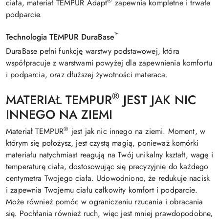
®
ciała, materiał TEMPUR Adapt
zapewnia kompletne i trwałe
podparcie.
™
Technologia TEMPUR DuraBase
DuraBase pełni funkcję warstwy podstawowej, która
współpracuje z warstwami powyżej dla zapewnienia komfortu
i podparcia, oraz dłuższej żywotności materaca.
®
MATERIAŁ TEMPUR
JEST JAK NIC
INNEGO NA ZIEMI
®
Materiał TEMPUR
jest jak nic innego na ziemi. Moment, w
którym się położysz, jest czystą magią, ponieważ komórki
materiału natychmiast reagują na Twój unikalny kształt, wagę i
temperaturę ciała, dostosowując się precyzyjnie do każdego
centymetra Twojego ciała. Udowodniono, że redukuje nacisk
i zapewnia Twojemu ciału całkowity komfort i podparcie.
Może również pomóc w ograniczeniu rzucania i obracania
się. Pochłania również ruch, więc jest mniej prawdopodobne,