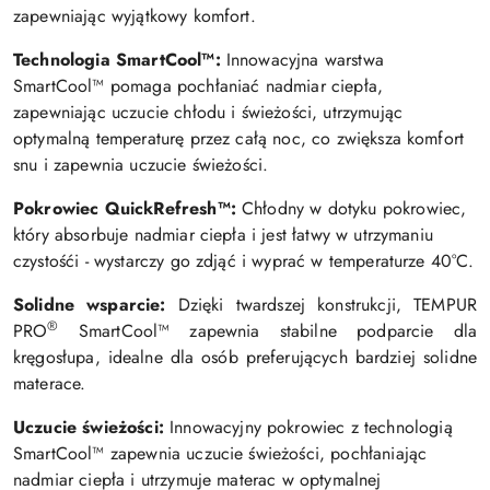
zapewniając wyjątkowy komfort.
Technologia SmartCool™:
Innowacyjna warstwa
SmartCool™ pomaga pochłaniać nadmiar ciepła,
zapewniając uczucie chłodu i świeżości, utrzymując
optymalną temperaturę przez całą noc, co zwiększa komfort
snu i zapewnia uczucie świeżości.
Pokrowiec QuickRefresh™:
Chłodny w dotyku pokrowiec,
który absorbuje nadmiar ciepła i jest łatwy w utrzymaniu
czystośći - wystarczy go zdjąć i wyprać w temperaturze 40°C.
Solidne wsparcie:
Dzięki twardszej konstrukcji, TEMPUR
®
PRO
SmartCool™ zapewnia stabilne podparcie dla
kręgosłupa, idealne dla osób preferujących bardziej solidne
materace.
Uczucie świeżości:
Innowacyjny pokrowiec z technologią
SmartCool™ zapewnia uczucie świeżości, pochłaniając
nadmiar ciepła i utrzymuje materac w optymalnej