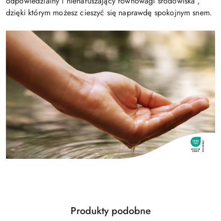
odpowiedzialny i nienaruszający równowagi środowiska ,
dzięki którym możesz cieszyć się naprawdę spokojnym snem.
Produkty
Produkty podobne
Pomiń karuzelę produktów