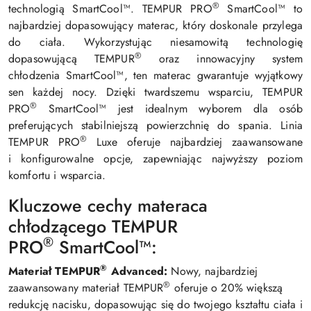
®
technologią SmartCool™. TEMPUR PRO
SmartCool™ to
najbardziej dopasowujący materac, który doskonale przylega
do ciała. Wykorzystując niesamowitą technologię
®
dopasowującą TEMPUR
oraz innowacyjny system
chłodzenia SmartCool™, ten materac gwarantuje wyjątkowy
sen każdej nocy. Dzięki twardszemu wsparciu, TEMPUR
®
PRO
SmartCool™ jest idealnym wyborem dla osób
preferujących stabilniejszą powierzchnię do spania. Linia
®
TEMPUR PRO
Luxe oferuje najbardziej zaawansowane
i konfigurowalne opcje, zapewniając najwyższy poziom
komfortu i wsparcia.
Kluczowe cechy materaca
chłodzącego TEMPUR
®
PRO
SmartCool™:
®
Materiał TEMPUR
Advanced:
Nowy, najbardziej
®
zaawansowany materiał TEMPUR
oferuje o 20% większą
redukcję nacisku, dopasowując się do twojego kształtu ciała i