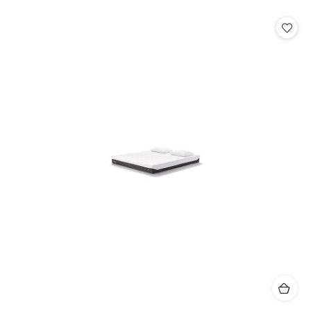
o
statusie: