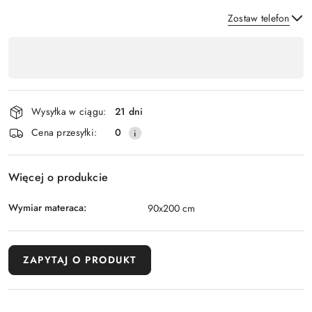
Zostaw telefon
Dostępność
,
Wyślij
płatność
i
Wysyłka w ciągu:
21 dni
dostawa
Cena przesyłki:
0
Więcej o produkcie
Wymiar materaca:
90x200 cm
ZAPYTAJ O PRODUKT