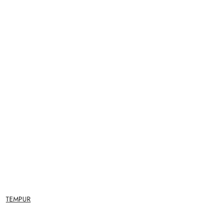
NAZWA
TEMPUR
PRODUCENTA: