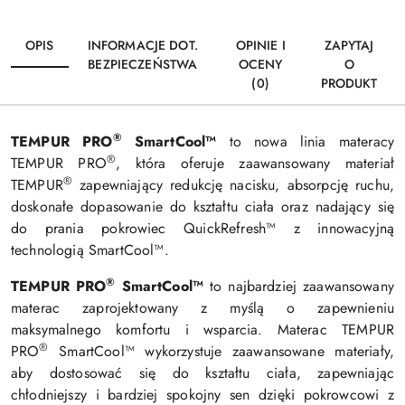
OPIS
INFORMACJE DOT.
OPINIE I
ZAPYTAJ
BEZPIECZEŃSTWA
OCENY
O
(0)
PRODUKT
®
TEMPUR PRO
SmartCool™
to nowa linia materacy
®
TEMPUR PRO
, która oferuje zaawansowany materiał
®
TEMPUR
zapewniający redukcję nacisku, absorpcję ruchu,
doskonałe dopasowanie do kształtu ciała oraz nadający się
do prania pokrowiec QuickRefresh™ z innowacyjną
technologią SmartCool™.
®
TEMPUR PRO
SmartCool™
to najbardziej zaawansowany
materac zaprojektowany z myślą o zapewnieniu
maksymalnego komfortu i wsparcia. Materac TEMPUR
®
PRO
SmartCool™ wykorzystuje zaawansowane materiały,
aby dostosować się do kształtu ciała, zapewniając
chłodniejszy i bardziej spokojny sen dzięki pokrowcowi z