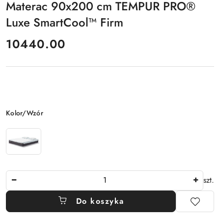
Materac 90x200 cm TEMPUR PRO®
Luxe SmartCool™ Firm
cena:
10440.00
Wariant
Kolor/Wzór
Ilość
szt.
Do koszyka