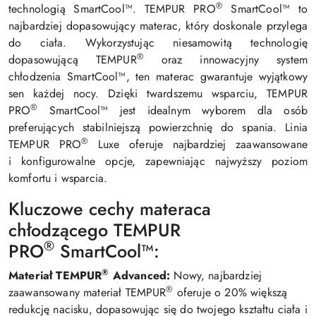
®
technologią SmartCool™. TEMPUR PRO
SmartCool™ to
najbardziej dopasowujący materac, który doskonale przylega
do ciała. Wykorzystując niesamowitą technologię
®
dopasowującą TEMPUR
oraz innowacyjny system
chłodzenia SmartCool™, ten materac gwarantuje wyjątkowy
sen każdej nocy. Dzięki twardszemu wsparciu, TEMPUR
®
PRO
SmartCool™ jest idealnym wyborem dla osób
preferujących stabilniejszą powierzchnię do spania. Linia
®
TEMPUR PRO
Luxe oferuje najbardziej zaawansowane
i konfigurowalne opcje, zapewniając najwyższy poziom
komfortu i wsparcia.
Kluczowe cechy materaca
chłodzącego TEMPUR
®
PRO
SmartCool™:
®
Materiał TEMPUR
Advanced:
Nowy, najbardziej
®
zaawansowany materiał TEMPUR
oferuje o 20% większą
redukcję nacisku, dopasowując się do twojego kształtu ciała i