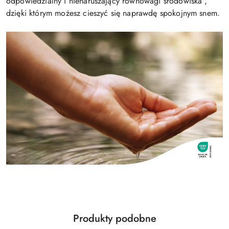
odpowiedzialny i nienaruszający równowagi środowiska ,
dzięki którym możesz cieszyć się naprawdę spokojnym snem.
Produkty
Produkty podobne
Pomiń karuzelę produktów