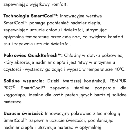
zapewniając wyjątkowy komfort.
Technologia SmartCool™:
Innowacyjna warstwa
SmartCool™ pomaga pochłaniać nadmiar ciepła,
zapewniając uczucie chłodu i świeżości, utrzymując
optymalną temperaturę przez całą noc, co zwiększa komfort
snu i zapewnia uczucie świeżości.
Pokrowiec QuickRefresh™:
Chłodny w dotyku pokrowiec,
który absorbuje nadmiar ciepła i jest łatwy w utrzymaniu
czystośći - wystarczy go zdjąć i wyprać w temperaturze 40°C.
Solidne wsparcie:
Dzięki twardszej konstrukcji, TEMPUR
®
PRO
SmartCool™ zapewnia stabilne podparcie dla
kręgosłupa, idealne dla osób preferujących bardziej solidne
materace.
Uczucie świeżości:
Innowacyjny pokrowiec z technologią
SmartCool™ zapewnia uczucie świeżości, pochłaniając
nadmiar ciepła i utrzymuje materac w optymalnej