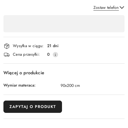
Zostaw telefon
Dostępność
,
Wyślij
płatność
i
Wysyłka w ciągu:
21 dni
dostawa
Cena przesyłki:
0
Więcej o produkcie
Wymiar materaca:
90x200 cm
ZAPYTAJ O PRODUKT