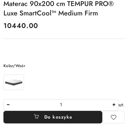
Materac 90x200 cm TEMPUR PRO®
Luxe SmartCool™ Medium Firm
cena:
10440.00
Wariant
Kolor/Wzór
Ilość
szt.
Do koszyka