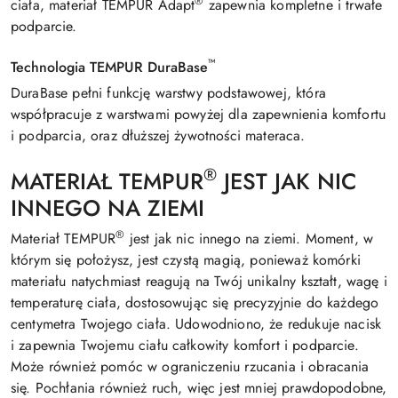
®
ciała, materiał TEMPUR Adapt
zapewnia kompletne i trwałe
podparcie.
™
Technologia TEMPUR DuraBase
DuraBase pełni funkcję warstwy podstawowej, która
współpracuje z warstwami powyżej dla zapewnienia komfortu
i podparcia, oraz dłuższej żywotności materaca.
®
MATERIAŁ TEMPUR
JEST JAK NIC
INNEGO NA ZIEMI
®
Materiał TEMPUR
jest jak nic innego na ziemi. Moment, w
którym się położysz, jest czystą magią, ponieważ komórki
materiału natychmiast reagują na Twój unikalny kształt, wagę i
temperaturę ciała, dostosowując się precyzyjnie do każdego
centymetra Twojego ciała. Udowodniono, że redukuje nacisk
i zapewnia Twojemu ciału całkowity komfort i podparcie.
Może również pomóc w ograniczeniu rzucania i obracania
się. Pochłania również ruch, więc jest mniej prawdopodobne,