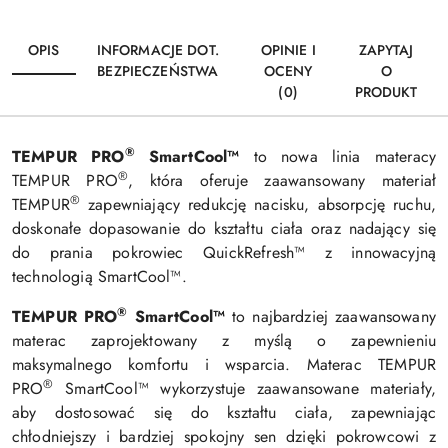
OPIS
INFORMACJE DOT.
OPINIE I
ZAPYTAJ
BEZPIECZEŃSTWA
OCENY
O
(0)
PRODUKT
®
TEMPUR PRO
SmartCool™
to nowa linia materacy
®
TEMPUR PRO
, która oferuje zaawansowany materiał
®
TEMPUR
zapewniający redukcję nacisku, absorpcję ruchu,
doskonałe dopasowanie do kształtu ciała oraz nadający się
do prania pokrowiec QuickRefresh™ z innowacyjną
technologią SmartCool™.
®
TEMPUR PRO
SmartCool™
to najbardziej zaawansowany
materac zaprojektowany z myślą o zapewnieniu
maksymalnego komfortu i wsparcia. Materac TEMPUR
®
PRO
SmartCool™ wykorzystuje zaawansowane materiały,
aby dostosować się do kształtu ciała, zapewniając
chłodniejszy i bardziej spokojny sen dzięki pokrowcowi z