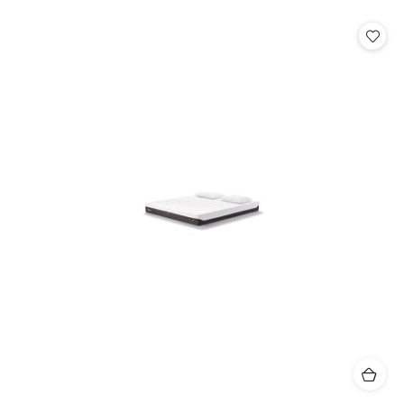
o
statusie: