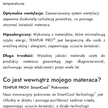
temperaturze.
Optymalna wentylacja:
Zaawansowany system wentylacji
zapewnia doskonałą cyrkulację powietrza, co pomaga
utrzymać świeżość materaca.
Hipoalergiczny:
Wykonany z materiałów, które minimalizują
®
ryzyko alergii, TEMPUR PRO
jest bezpieczny dla osób z
wrażliwą skórą i alergiami, zapewniając uczucie świeżości.
Długa trwałość:
Wysokiej jakości materiały użyte do
produkcji materaca gwarantują jego długowieczność,
zachowując swoje właściwości przez wiele lat.
Co jest wewnątrz
mojego materaca?
™
TEMPUR PRO® SmartCool
Pokrowiec
™
Nasz innowacyjny pokrowiec ze SmartCool Technology
jest
chłodny w dotyku i pomaga pochłaniać nadmiar ciepła,
zapewniając uczucie świeżości, a dzięki technologii