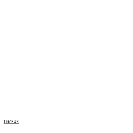
NAZWA
TEMPUR
PRODUCENTA: