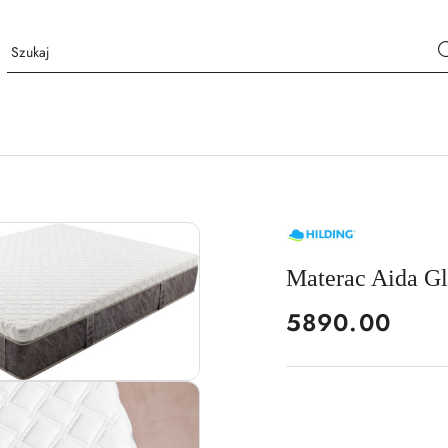
NAZWA
PRODUCENTA:
HILDING
Materac Aida G
cena:
5890.00