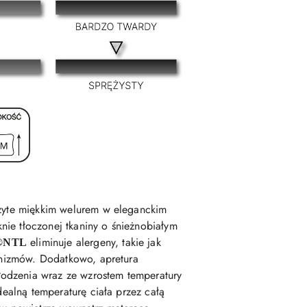
bszyte miękkim welurem w eleganckim
nie tłoczonej tkaniny o śnieżnobiałym
eliminuje alergeny, takie jak
o®NTL
ganizmów. Dodatkowo, apretura
odzenia wraz ze wzrostem temperatury
dealną temperaturę ciała przez całą