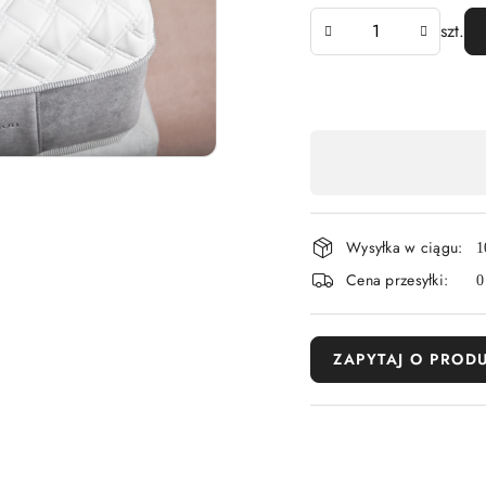
Ilość
szt.
Dostępność
,
płatność
Wysyłka w ciągu:
i
1
Cena przesyłki:
0
dostawa
ZAPYTAJ O PROD