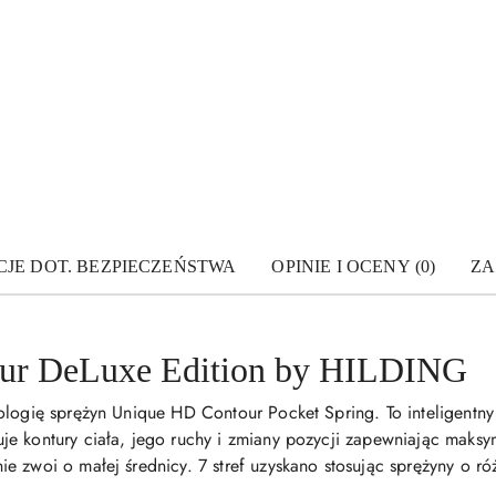
JE DOT. BEZPIECZEŃSTWA
OPINIE I OCENY (0)
ZA
our DeLuxe Edition by HILDING
nologię sprężyn Unique HD Contour Pocket Spring. To inteligent
e kontury ciała, jego ruchy i zmiany pozycji zapewniając maks
 zwoi o małej średnicy. 7 stref uzyskano stosując sprężyny o ró