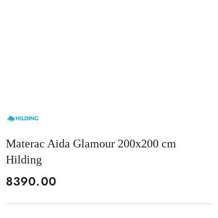
NAZWA
PRODUCENTA:
HILDING
Materac Aida Glamour 200x200 cm
Hilding
cena:
8390.00