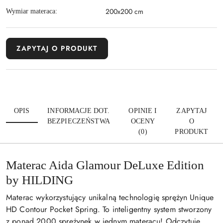
200x200 cm
Wymiar materaca:
ZAPYTAJ O PRODUKT
OPIS
INFORMACJE DOT.
OPINIE I
ZAPYTAJ
BEZPIECZEŃSTWA
OCENY
O
(0)
PRODUKT
Materac Aida Glamour DeLuxe Edition
by HILDING
Materac wykorzystujący unikalną technologię sprężyn Unique
HD Contour Pocket Spring. To inteligentny system stworzony
z ponad 2000 sprężynek w jednym materacu! Odczytuje