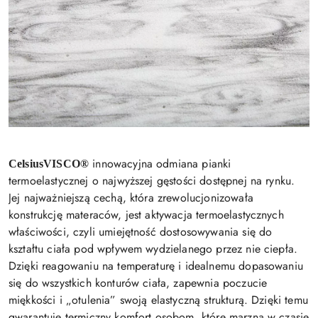
innowacyjna odmiana pianki
CelsiusVISCO®
termoelastycznej o najwyższej gęstości dostępnej na rynku.
Jej najważniejszą cechą, która zrewolucjonizowała
konstrukcję materaców, jest aktywacja termoelastycznych
właściwości, czyli umiejętność dostosowywania się do
kształtu ciała pod wpływem wydzielanego przez nie ciepła.
Dzięki reagowaniu na temperaturę i idealnemu dopasowaniu
się do wszystkich konturów ciała, zapewnia poczucie
miękkości i „otulenia” swoją elastyczną strukturą. Dzięki temu
gwarantuje termiczny komfort osobom, które marzną w czasie