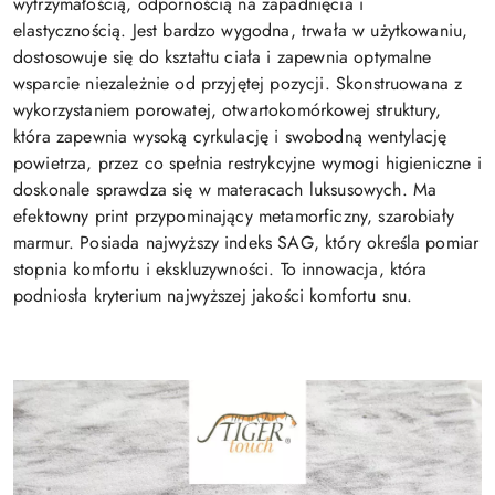
wytrzymałością, odpornością na zapadnięcia i
elastycznością. Jest bardzo wygodna, trwała w użytkowaniu,
dostosowuje się do kształtu ciała i zapewnia optymalne
wsparcie niezależnie od przyjętej pozycji. Skonstruowana z
wykorzystaniem porowatej, otwartokomórkowej struktury,
która zapewnia wysoką cyrkulację i swobodną wentylację
powietrza, przez co spełnia restrykcyjne wymogi higieniczne i
doskonale sprawdza się w materacach luksusowych. Ma
efektowny print przypominający metamorficzny, szarobiały
marmur. Posiada najwyższy indeks SAG, który określa pomiar
stopnia komfortu i ekskluzywności. To innowacja, która
podniosła kryterium najwyższej jakości komfortu snu.