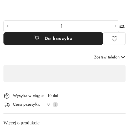
Ilość
szt.
Do koszyka
Zostaw telefon
Dostępność
,
Wyślij
płatność
i
Wysyłka w ciągu:
10 dni
dostawa
Cena przesyłki:
0
Więcej o produkcie