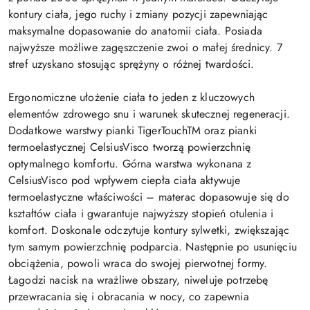
kontury ciała, jego ruchy i zmiany pozycji zapewniając
maksymalne dopasowanie do anatomii ciała. Posiada
najwyższe możliwe zagęszczenie zwoi o małej średnicy. 7
stref uzyskano stosując sprężyny o różnej twardości.
Ergonomiczne ułożenie ciała to jeden z kluczowych
elementów zdrowego snu i warunek skutecznej regeneracji.
Dodatkowe warstwy pianki TigerTouchTM oraz pianki
termoelastycznej CelsiusVisco tworzą powierzchnię
optymalnego komfortu. Górna warstwa wykonana z
CelsiusVisco pod wpływem ciepła ciała aktywuje
termoelastyczne właściwości – materac dopasowuje się do
kształtów ciała i gwarantuje najwyższy stopień otulenia i
komfort. Doskonale odczytuje kontury sylwetki, zwiększając
tym samym powierzchnię podparcia. Następnie po usunięciu
obciążenia, powoli wraca do swojej pierwotnej formy.
Łagodzi nacisk na wrażliwe obszary, niweluje potrzebę
przewracania się i obracania w nocy, co zapewnia