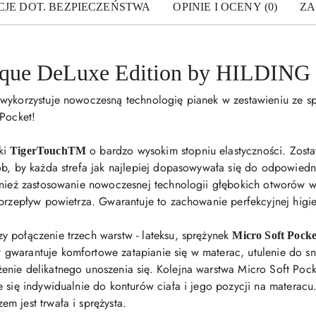
JE DOT. BEZPIECZEŃSTWA
OPINIE I OCENY (0)
ZA
oque DeLuxe Edition by HILDING
 wykorzystuje nowoczesną technologię pianek w zestawieniu ze s
 Pocket!
ki
o bardzo wysokim stopniu elastyczności. Zosta
TigerTouchTM
b, by każda strefa jak najlepiej dopasowywała się do odpowiedniej
wnież zastosowanie nowoczesnej technologii głębokich otworów we
 przepływ powietrza. Gwarantuje to zachowanie perfekcyjnej higie
 połączenie trzech warstw - lateksu, sprężynek
Micro Soft Pocke
gwarantuje komfortowe zatapianie się w materac, utulenie do snu.
nie delikatnego unoszenia się. Kolejna warstwa Micro Soft Pock
e się indywidualnie do konturów ciała i jego pozycji na materac
m jest trwała i sprężysta.