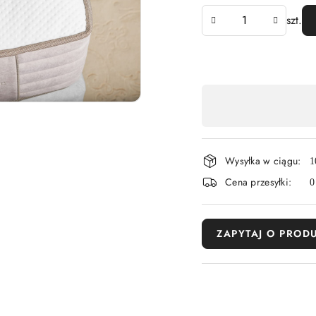
Ilość
szt.
Dostępność
,
płatność
Wysyłka w ciągu:
i
1
Cena przesyłki:
0
dostawa
ZAPYTAJ O PROD