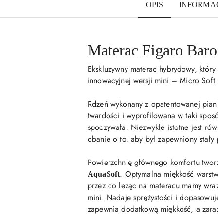
OPIS
INFORMAC
Materac Figaro Bar
Ekskluzywny materac hybrydowy, który
innowacyjnej wersji mini – Micro Soft
Rdzeń wykonany z opatentowanej pian
twardości i wyprofilowana w taki sposó
spoczywała. Niezwykle istotne jest ró
dbanie o to, aby był zapewniony stały
Powierzchnię głównego komfortu tworzy
. Optymalna miękkość warstw 
AquaSoft
przez co leżąc na materacu mamy wraże
mini. Nadaje sprężystości i dopasowuj
zapewnia dodatkową miękkość, a zaraze