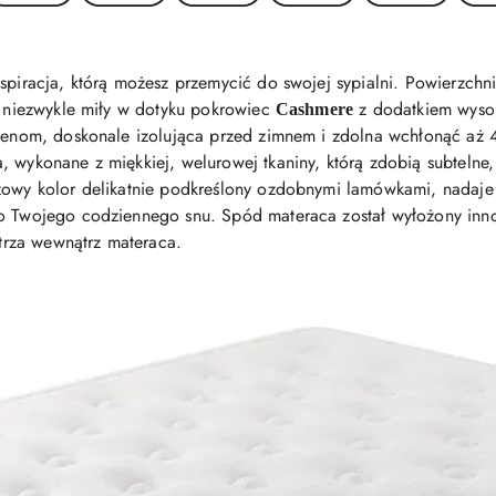
spiracja, którą możesz przemycić do swojej sypialni. Powierzchni
 i niezwykle miły w dotyku pokrowiec
z dodatkiem wysok
Cashmere
rgenom, doskonale izolująca przed zimnem i zdolna wchłonąć aż 
, wykonane z miękkiej, welurowej tkaniny, którą zdobią subtelne
żowy kolor delikatnie podkreślony ozdobnymi lamówkami, nadaje 
do Twojego codziennego snu. Spód materaca został wyłożony inn
rza wewnątrz materaca.