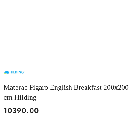
NAZWA
PRODUCENTA:
HILDING
Materac Figaro English Breakfast 200x200
cm Hilding
cena:
10390.00