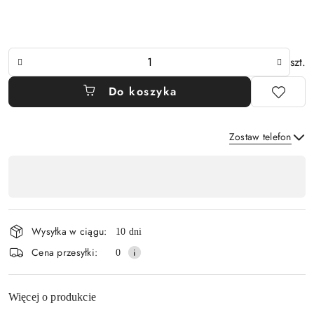
Ilość
szt.
Do koszyka
Zostaw telefon
Dostępność
,
Wyślij
płatność
i
Wysyłka w ciągu:
10 dni
dostawa
Cena przesyłki:
0
Więcej o produkcie