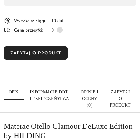
Wyślij
płatność
i
Wysyłka w ciągu:
10 dni
dostawa
Cena przesyłki:
0
ZAPYTAJ O PRODUKT
OPIS
INFORMACJE DOT.
OPINIE I
ZAPYTAJ
BEZPIECZEŃSTWA
OCENY
O
(0)
PRODUKT
Materac Otello Glamour DeLuxe Edition
by HILDING