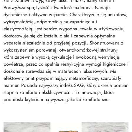
która zapewnia wyjątkowy luksus i maksymalny komfort.
Podwyższa sprężystość i twardość materaca. Nadaje
dynamiczne i aktywne wsparcie. Charakteryzuje się unikatową
wytrzymałością, odpornością na zapadnięcia i
elastycznością. Jest bardzo wygodna, trwała w użytkowaniu,
dostosowuje się do kształtu ciała i zapewnia optymalne
wsparcie niezależnie od przyjętej pozycji. Skonstruowana z
wykorzystaniem porowatej, otwartokomórkowej struktury,
która zapewnia wysoką cyrkulację i swobodną wentylację
powietrza, przez co spełnia restrykcyjne wymogi higieniczne i
doskonale sprawdza się w materacach luksusowych. Ma
efektowny print przypominający metamorficzny, szarobiały
marmur. Posiada najwyższy indeks SAG, który określa pomiar
stopnia komfortu i ekskluzywności. To innowacja, która
podniosła kryterium najwyższej jakości komfortu snu.