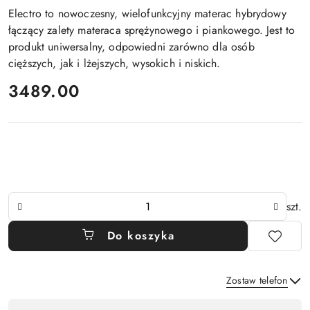
Electro to nowoczesny, wielofunkcyjny materac hybrydowy
łączący zalety materaca sprężynowego i piankowego. Jest to
produkt uniwersalny, odpowiedni zarówno dla osób
cięższych, jak i lżejszych, wysokich i niskich.
cena:
3489.00
Ilość
szt.
Do koszyka
Zostaw telefon
Dostępność