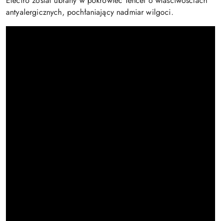
Electro został ubrany w pokrowiec Tencel o właściwościach
antyalergicznych, pochłaniający nadmiar wilgoci.