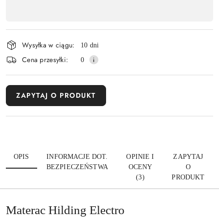
,
Wyślij
płatność
i
Wysyłka w ciągu:
10 dni
dostawa
Cena przesyłki:
0
ZAPYTAJ O PRODUKT
OPIS
INFORMACJE DOT.
OPINIE I
ZAPYTAJ
BEZPIECZEŃSTWA
OCENY
O
(3)
PRODUKT
Materac Hilding Electro