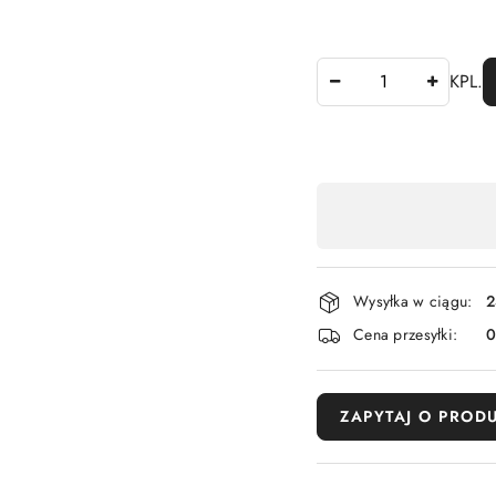
Ilość
KPL.
Dostępność
,
płatność
i
Wysyłka w ciągu:
2
dostawa
Cena przesyłki:
ZAPYTAJ O PROD