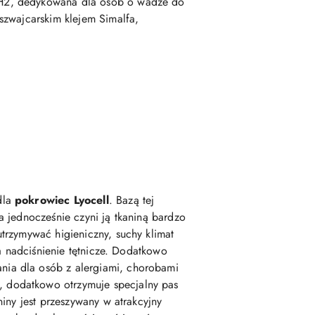
 H2, dedykowana dla osób o wadze do
szwajcarskim klejem Simalfa,
dla
pokrowiec Lyocell
. Bazą tej
 a jednocześnie czyni ją tkaniną bardzo
trzymywać higieniczny, suchy klimat
a nadciśnienie tętnicze. Dodatkowo
nia dla osób z alergiami, chorobami
 dodatkowo otrzymuje specjalny pas
iny jest przeszywany w atrakcyjny