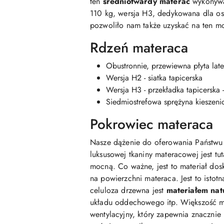
ten
średniotwardy materac
wykonywa
110 kg, wersja H3, dedykowana dla osó
pozwoliło nam także uzyskać na ten mo
Rdzeń materaca
Obustronnie, przewiewna płyta lat
Wersja H2 - siatka tapicerska
Wersja H3 - przekładka tapicerska
Siedmiostrefowa sprężyna kieszen
Pokrowiec materaca
Nasze dążenie do oferowania Państwu 
luksusowej tkaniny materacowej jest tut
mocną. Co ważne, jest to materiał dos
na powierzchni materaca. Jest to istot
celuloza drzewna jest
materiałem nat
układu oddechowego itp. Większość m
wentylacyjny, który zapewnia znacznie