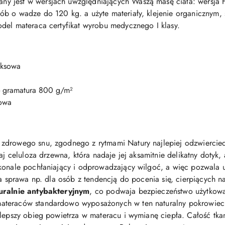
ny jest w wersjach uwzględniających Waszą masę ciała: wersja
b o wadze do 120 kg. a użyte materiały, klejenie organicznym, 
del materaca certyfikat wyrobu medycznego I klasy.
eksowa
 - gramatura 800 g/m²
iowa
zdrowego snu, zgodnego z rytmami Natury najlepiej odzwiercie
aj celuloza drzewna, która nadaje jej aksamitnie delikatny dotyk,
konale pochłaniający i odprowadzający wilgoć, a więc pozwala u
na sprawa np. dla osób z tendencją do pocenia się, cierpiących n
uralnie antybakteryjnym
, co podwaja bezpieczeństwo użytkowa
ateraców standardowo wyposażonych w ten naturalny pokrowiec,
 lepszy obieg powietrza w materacu i wymianę ciepła. Całość tkan