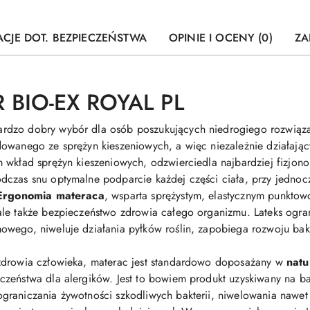
CJE DOT. BEZPIECZEŃSTWA
OPINIE I OCENY (0)
ZA
 BIO-EX ROYAL PL
ardzo dobry wybór dla osób poszukujących niedrogiego rozwiąza
owanego ze sprężyn kieszeniowych, a więc niezależnie działającyc
 wkład sprężyn kieszeniowych, odzwierciedla najbardziej fizjonom
dczas snu optymalne podparcie każdej części ciała, przy jedno
Ergonomia materaca
, wsparta sprężystym, elastycznym punktowo
le także bezpieczeństwo zdrowia całego organizmu. Lateks ograni
wego, niweluje działania pyłków roślin, zapobiega rozwoju bakte
zdrowia człowieka, materac jest standardowo doposażany w
natu
zeństwa dla alergików. Jest to bowiem produkt uzyskiwany na baz
graniczania żywotności szkodliwych bakterii, niwelowania nawet