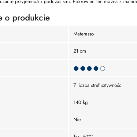
czucie przyjemności podczas snu. Pokrowiec ten można z matera
e o produkcie
Materasso
21 cm
7 liczba stref sztywności
140 kg
Nie
Tak, 60°C