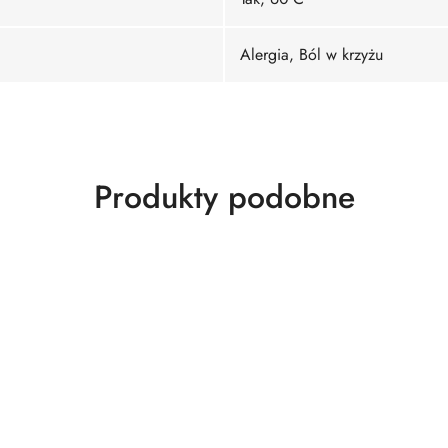
Alergia, Ból w krzyżu
Produkty
Produkty podobne
o
statusie: