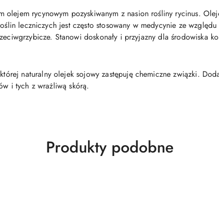
 olejem rycynowym pozyskiwanym z nasion rośliny rycinus. Olej
roślin leczniczych jest często stosowany w medycynie ze względu
rzeciwgrzybicze. Stanowi doskonały i przyjazny dla środowiska ko
której naturalny olejek sojowy zastępuję chemiczne związki. Dod
ów i tych z wrażliwą skórą.
Produkty
Produkty podobne
o
statusie: