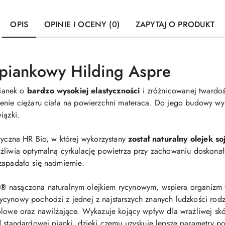
OPIS
OPINIE I OCENY (0)
ZAPYTAJ O PRODUKT
 piankowy Hilding Aspre
ianek o
bardzo wysokiej elastyczności
i zróżnicowanej twardoś
enie ciężaru ciała na powierzchni materaca. Do jego budowy wyko
iązki.
styczna HR Bio, w której wykorzystany
został naturalny olejek s
liwia optymalną cyrkulację powietrza przy zachowaniu doskonałej
zapadało się nadmiernie.
S®
nasączona naturalnym olejkiem rycynowym, wspiera organizm w
cynowy pochodzi z jednej z najstarszych znanych ludzkości rodzi
bólowe oraz nawilżające. Wykazuje kojący wpływ dla wrażliwej s
d standardowej pianki, dzięki czemu uzyskuje lepsze parametry p