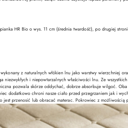
a pianka HR Bio o wys. 11 cm (średnia twardość), po drugiej str
 wykonany z naturalnych włókien lnu jako warstwy wierzchniej o
a niezwykłych i niepowtarzalnych właściwości lnu. Ze wszystkich 
niczna pozwala skórze oddychać, dobrze absorbuje wilgoć. Oba 
wiec dodatkowo chroni nasze ciało przed przegrzaniem jak i w
o jest przenosić lub obracać materac. Pokrowiec z możliwością 