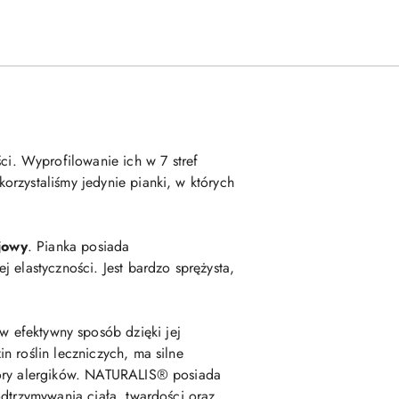
ci. Wyprofilowanie ich w 7 stref
rzystaliśmy jedynie pianki, w których
ojowy
. Pianka posiada
 elastyczności. Jest bardzo sprężysta,
 efektywny sposób dzięki jej
n roślin leczniczych, ma silne
kóry alergików. NATURALIS® posiada
odtrzymywania ciała, twardości oraz