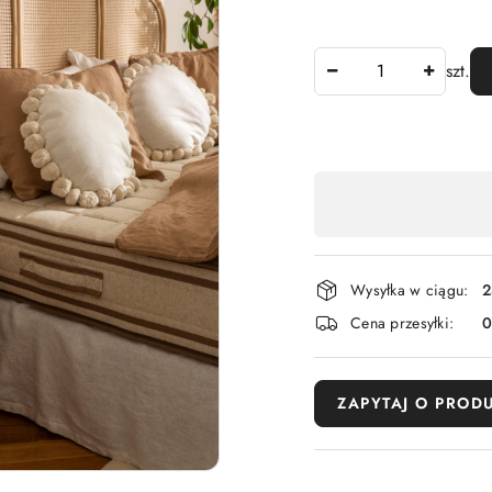
Ilość
szt.
Dostępność
,
płatność
i
Wysyłka w ciągu:
2
dostawa
Cena przesyłki:
ZAPYTAJ O PROD