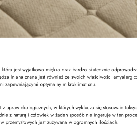
, która jest wyjatkowo miękka oraz bardzo skutecznie odprowadz
ędza lniana znana jest również ze swoich właściwości antyalergic
mi zapewniającymi optymalny mikroklimat snu.
 z upraw ekologicznych, w których wyklucza się stosowaie toksy
nie z naturą i człowiek w żaden sposób nie ingeruje w ten proc
aw przemysłowych jest zużywana w ogromnych ilościach.