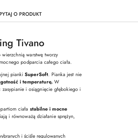
PYTAJ O PRODUKT
ing Tivano
o wierzchnią warstwę tworzy
i mocnego podparcia całego ciała.
jnej pianki
SuperSoft
. Pianka jest nie
lgotność i temperaturę.
W
c zasypianie i osiągnięcie głębokiego i
partiom ciała
stabilne i mocne
ają i równoważą działanie sprężyn,
 wybranych i ściśle regulowanych