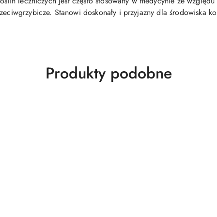
roślin leczniczych jest często stosowany w medycynie ze względu
rzeciwgrzybicze. Stanowi doskonały i przyjazny dla środowiska ko
Produkty
Produkty podobne
o
statusie: