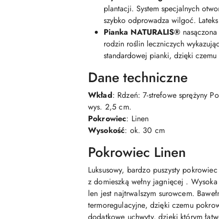
plantacji. System specjalnych ot
szybko odprowadza wilgoć. Lateks 
Pianka NATURALIS®
nasączona 
rodzin roślin leczniczych wykazują
standardowej pianki, dzięki czemu
Dane techniczne
Wkład
: Rdzeń: 7-strefowe sprężyny Po
wys. 2,5 cm.
Pokrowiec
: Linen
Wysokość
: ok. 30 cm
Pokrowiec Linen
Luksusowy, bardzo puszysty pokrowiec 
z domieszką wełny jagnięcej . Wysoka 
len jest najtrwalszym surowcem. Bawe
termoregulacyjne, dzięki czemu pokro
dodatkowe uchwyty, dzięki którym łatw