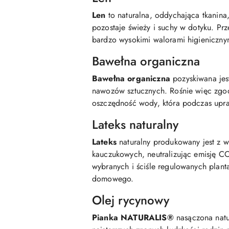
Len
to naturalna, oddychająca tkanina
pozostaje świeży i suchy w dotyku. Prz
bardzo wysokimi walorami higieniczny
Bawełna organiczna
Bawełna organiczna
pozyskiwana jest
nawozów sztucznych. Rośnie więc zgod
oszczędność wody, która podczas upr
Lateks naturalny
Lateks
naturalny produkowany jest z wy
kauczukowych, neutralizując emisję CO
wybranych i ściśle regulowanych planta
domowego.
Olej rycynowy
Pianka NATURALIS®
nasączona natu