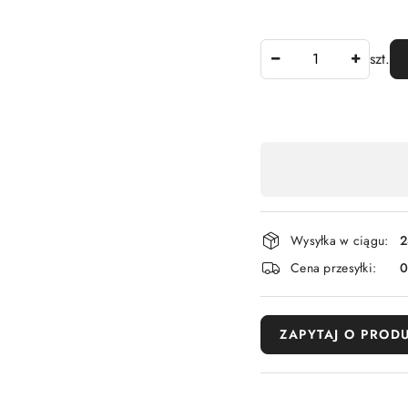
Ilość
szt.
Dostępność
,
płatność
i
Wysyłka w ciągu:
2
dostawa
Cena przesyłki:
ZAPYTAJ O PROD