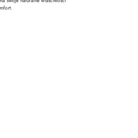
 na swoje naturalne właściwości
mfort.