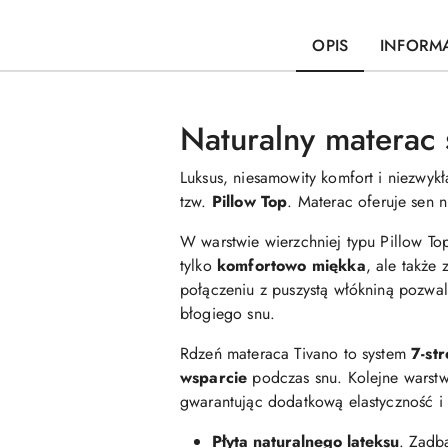
OPIS
INFORMA
Naturalny materac
Luksus, niesamowity komfort i niezwyk
tzw.
Pillow Top
. Materac oferuje sen 
W warstwie wierzchniej typu Pillow Top
tylko
komfortowo miękka
, ale także
połączeniu z puszystą włókniną pozwa
błogiego snu.
Rdzeń materaca Tivano to system
7-st
wsparcie
podczas snu. Kolejne warstw
gwarantując dodatkową elastyczność i 
Płyta naturalnego lateksu
. Zadba