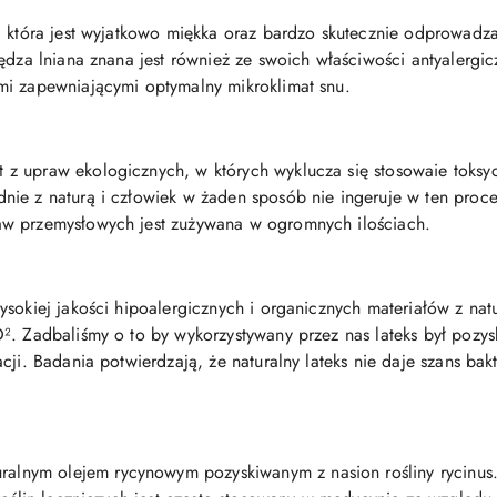
, która jest wyjatkowo miękka oraz bardzo skutecznie odprowadz
ędza lniana znana jest również ze swoich właściwości antyalergic
mi zapewniającymi optymalny mikroklimat snu.
 z upraw ekologicznych, w których wyklucza się stosowaie toksy
nie z naturą i człowiek w żaden sposób nie ingeruje w ten proc
aw przemysłowych jest zużywana w ogromnych ilościach.
sokiej jakości hipoalergicznych i organicznych materiałów z natu
². Zadbaliśmy o to by wykorzystywany przez nas lateks był pozysk
cji. Badania potwierdzają, że naturalny lateks nie daje szans ba
ralnym olejem rycynowym pozyskiwanym z nasion rośliny rycinus.