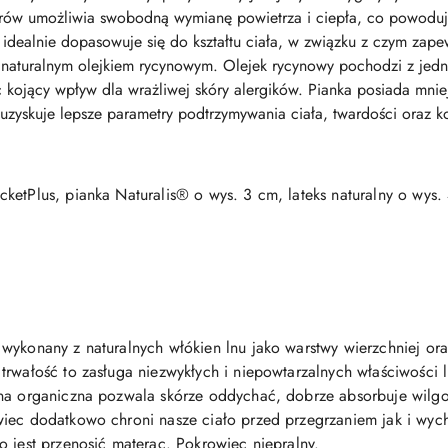
worów umożliwia swobodną wymianę powietrza i ciepła, co powodu
idealnie dopasowuje się do kształtu ciała, w związku z czym zap
naturalnym olejkiem rycynowym. Olejek rycynowy pochodzi z jedne
c kojący wpływ dla wrażliwej skóry alergików. Pianka posiada mnie
 uzyskuje lepsze parametry podtrzymywania ciała, twardości oraz k
cketPlus, pianka Naturalis® o wys. 3 cm, lateks naturalny o wys.
wykonany z naturalnych włókien lnu jako warstwy wierzchniej o
trwałość to zasługa niezwykłych i niepowtarzalnych właściwości l
łna organiczna pozwala skórze oddychać, dobrze absorbuje wilg
wiec dodatkowo chroni nasze ciało przed przegrzaniem jak i w
o jest przenosić materac. Pokrowiec niepralny.