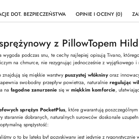
CJE DOT. BEZPIECZEŃSTWA
OPINIE I OCENY (0)
ZA
 sprężynowy z PillowTopem Hild
ła wygoda podczas snu, te cechy najlepiej opisują Tivano, któreg
niczym na chmurce, nie rezygnując jednocześnie z wyjątkowego 
 znajdują się miękkie warstwy
puszystej włókniny
oraz innowacy
 zapewnia swobodny przepływ powietrza, naturalnie
regulując wi
la na
łagodne zanurzenie
się w
miękkim komforcie
, ułatwiają
refowych sprężyn PocketPlus
, które gwarantują poszczególnym 
y starannie dobranych, naturalnych surowców doskonale uzupełni
optymalną sprężystość:
liśmy o to by lateks był pozyskiwany jest jedynie z rygorystycznie