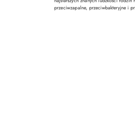
najstarszych znanych ludzkości rodzin 
przeciwzapalne, przeciwbakteryjne i p
Pomiń karuzelę produktów