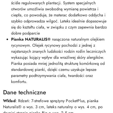
ściśle regulowanych plantacji. System specjalnych
otworów umożliwia swobodną wymianę powietrza i
ciepła, co powoduje, że materac dodatkowo oddycha i
szybko odprowadza wilgoć. Lateks idealnie dopasowuje
się do kształtu ciała, w związku z czym zapewnia bardzo
dobre podparcie
Pianka NATURALIS®
nasączona naturalnym olejkiem
rycynowym. Olejek rycynowy pochodzi z jednej z
najstarszych znanych ludzkości rodzin roślin leczniczych
wykazując kojący wpływ dla wrażliwej skóry alergików.
Pianka posiada mniej jednolitą strukturę komórkową od
standardowej pianki, dzięki czemu uzyskuje lepsze
parametry podtrzymywania ciała, twardości oraz
komfortu.
Dane techniczne
Wkład
: Rdzeń: 7-strefowe sprężyny PocketPlus, pianka
Naturalis® o wys. 3 cm, lateks naturalny o wys. 4 cm, po
drugiej stronie pianka Bio o wys. 2,5 cm.