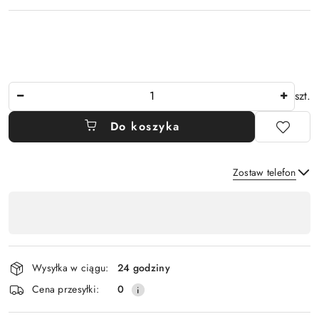
Ilość
szt.
Do koszyka
Zostaw telefon
Dostępność
,
Wyślij
płatność
i
Wysyłka w ciągu:
24 godziny
dostawa
Cena przesyłki:
0