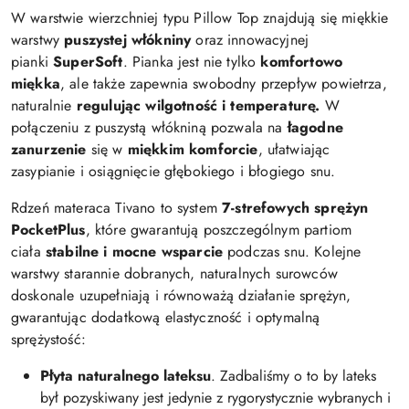
W warstwie wierzchniej typu Pillow Top znajdują się miękkie
warstwy
puszystej włókniny
oraz innowacyjnej
pianki
SuperSoft
. Pianka jest nie tylko
komfortowo
miękka
, ale także zapewnia swobodny przepływ powietrza,
naturalnie
regulując wilgotność i temperaturę.
W
połączeniu z puszystą włókniną pozwala na
łagodne
zanurzenie
się w
miękkim komforcie
, ułatwiając
zasypianie i osiągnięcie głębokiego i błogiego snu.
Rdzeń materaca Tivano to system
7-strefowych sprężyn
PocketPlus
, które gwarantują poszczególnym partiom
ciała
stabilne i mocne wsparcie
podczas snu. Kolejne
warstwy starannie dobranych, naturalnych surowców
doskonale uzupełniają i równoważą działanie sprężyn,
gwarantując dodatkową elastyczność i optymalną
sprężystość:
Płyta naturalnego lateksu
. Zadbaliśmy o to by lateks
był pozyskiwany jest jedynie z rygorystycznie wybranych i