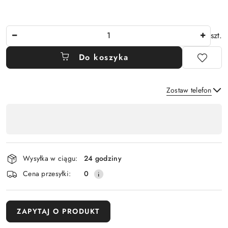
Ilość
szt.
Do koszyka
Zostaw telefon
Dostępność
,
Wyślij
płatność
i
Wysyłka w ciągu:
24 godziny
dostawa
Cena przesyłki:
0
ZAPYTAJ O PRODUKT