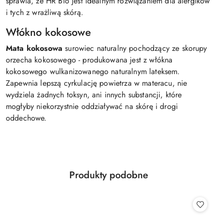
sprawia, że HR Bio jest idealnym rozwiązaniem dla alergików
i tych z wrażliwą skórą.
Włókno kokosowe
Mata kokosowa
surowiec naturalny pochodzący ze skorupy
orzecha kokosowego - produkowana jest z włókna
kokosowego wulkanizowanego naturalnym lateksem.
Zapewnia lepszą cyrkulację powietrza w materacu, nie
wydziela żadnych toksyn, ani innych substancji, które
mogłyby niekorzystnie oddziaływać na skórę i drogi
oddechowe.
Produkty
Produkty podobne
Pomiń karuzelę produktów
o
statusie: