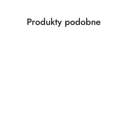
Produkty
Produkty podobne
o
statusie: