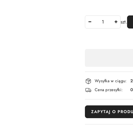
Ilość
szt.
Dostępność
,
płatność
i
Wysyłka w ciągu:
2
dostawa
Cena przesyłki:
ZAPYTAJ O PROD