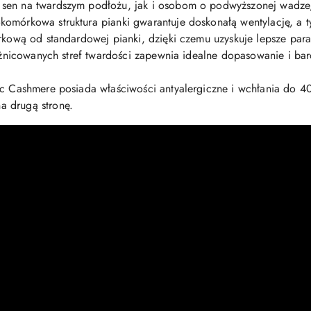
 sen na twardszym podłożu, jak i osobom o podwyższonej wadze
komórkowa struktura pianki gwarantuje doskonałą wentylację, a
órkową od standardowej pianki, dzięki czemu uzyskuje lepsze par
zróżnicowanych stref twardości zapewnia idealne dopasowanie i ba
iec Cashmere posiada właściwości antyalergiczne i wchłania do 
a drugą stronę.