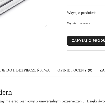
dostawa
Więcej o produkcie
Wymiar materaca:
ZAPYTAJ O PROD
JE DOT. BEZPIECZEŃSTWA
OPINIE I OCENY (0)
ZA
dern
zny materac piankowy o uniwersalnym przeznaczeniu. Dzięki dw