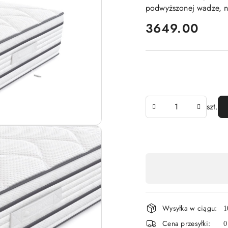
podwyższonej wadze, n
cena:
3649.00
Ilość
szt.
Dostępność
,
płatność
Wysyłka w ciągu:
i
1
Cena przesyłki:
0