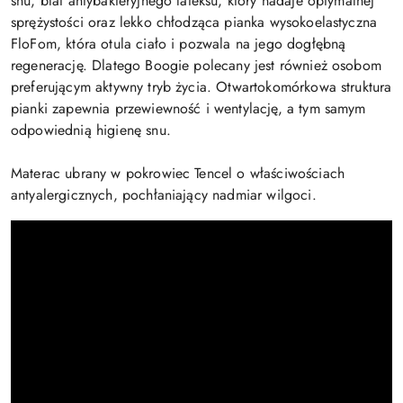
snu, blat antybakteryjnego lateksu, który nadaje optymalnej
sprężystości oraz lekko chłodząca pianka wysokoelastyczna
FloFom, która otula ciało i pozwala na jego dogłębną
regenerację. Dlatego Boogie polecany jest również osobom
preferującym aktywny tryb życia. Otwartokomórkowa struktura
pianki zapewnia przewiewność i wentylację, a tym samym
odpowiednią higienę snu.
Materac ubrany w pokrowiec Tencel o właściwościach
antyalergicznych, pochłaniający nadmiar wilgoci.