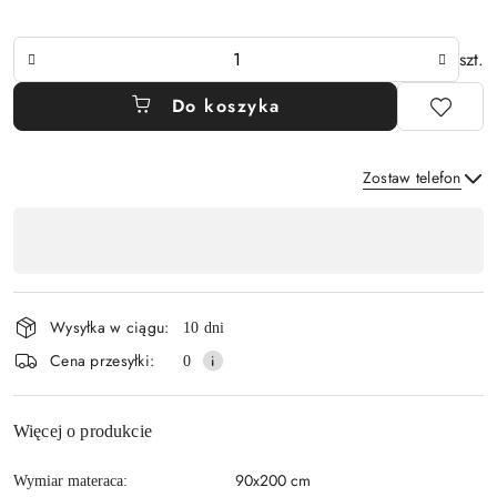
Ilość
szt.
Do koszyka
Zostaw telefon
Dostępność
,
Wyślij
płatność
i
Wysyłka w ciągu:
10 dni
dostawa
Cena przesyłki:
0
Więcej o produkcie
90x200 cm
Wymiar materaca: