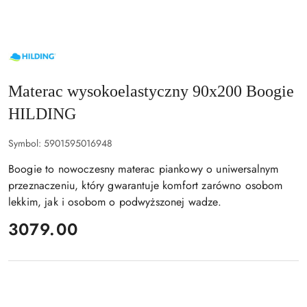
NAZWA
PRODUCENTA:
HILDING
Materac wysokoelastyczny 90x200 Boogie
HILDING
Symbol:
5901595016948
Boogie to nowoczesny materac piankowy o uniwersalnym
przeznaczeniu, który gwarantuje komfort zarówno osobom
lekkim, jak i osobom o podwyższonej wadze.
cena:
3079.00