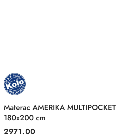
NAZWA
PRODUCENTA:
MKFOAM
Materac AMERIKA MULTIPOCKET
180x200 cm
cena:
2971.00