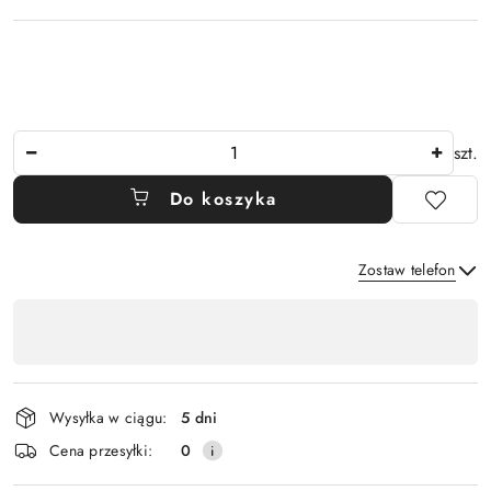
Ilość
szt.
Do koszyka
Zostaw telefon
Dostępność
,
Wyślij
płatność
i
Wysyłka w ciągu:
5 dni
dostawa
Cena przesyłki:
0