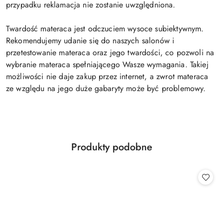
przypadku reklamacja nie zostanie uwzględniona.
Twardość materaca jest odczuciem wysoce subiektywnym.
Rekomendujemy udanie się do naszych salonów i
przetestowanie materaca oraz jego twardości, co pozwoli na
wybranie materaca spełniającego Wasze wymagania. Takiej
możliwości nie daje zakup przez internet, a zwrot materaca
ze względu na jego duże gabaryty może być problemowy.
Produkty
Produkty podobne
Pomiń karuzelę produktów
o
statusie: