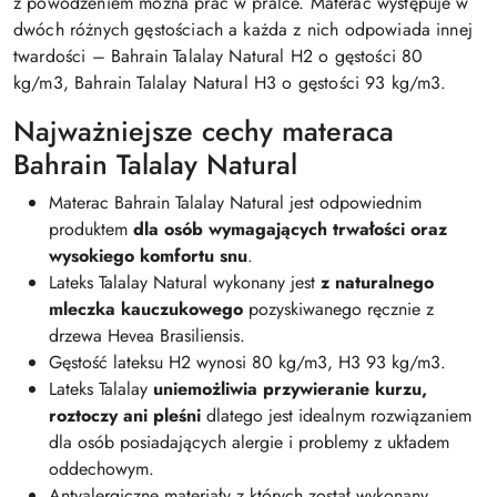
z powodzeniem można prać w pralce. Materac występuje w
dwóch różnych gęstościach a każda z nich odpowiada innej
twardości – Bahrain Talalay Natural H2 o gęstości 80
kg/m3, Bahrain Talalay Natural H3 o gęstości 93 kg/m3.
Najważniejsze cechy materaca
Bahrain Talalay Natural
Materac Bahrain Talalay Natural jest odpowiednim
produktem
dla osób wymagających trwałości oraz
wysokiego komfortu snu
.
Lateks Talalay Natural wykonany jest
z naturalnego
mleczka kauczukowego
pozyskiwanego ręcznie z
drzewa Hevea Brasiliensis.
Gęstość lateksu H2 wynosi 80 kg/m3, H3 93 kg/m3.
Lateks Talalay
uniemożliwia przywieranie kurzu,
roztoczy ani pleśni
dlatego jest idealnym rozwiązaniem
dla osób posiadających alergie i problemy z układem
oddechowym.
Antyalergiczne materiały z których został wykonany