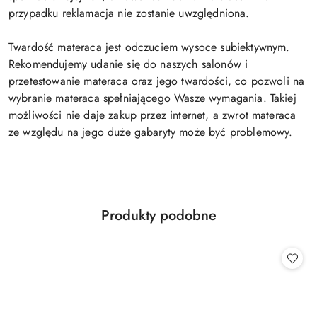
przypadku reklamacja nie zostanie uwzględniona.
Twardość materaca jest odczuciem wysoce subiektywnym.
Rekomendujemy udanie się do naszych salonów i
przetestowanie materaca oraz jego twardości, co pozwoli na
wybranie materaca spełniającego Wasze wymagania. Takiej
możliwości nie daje zakup przez internet, a zwrot materaca
ze względu na jego duże gabaryty może być problemowy.
Produkty
Produkty podobne
Pomiń karuzelę produktów
o
statusie: