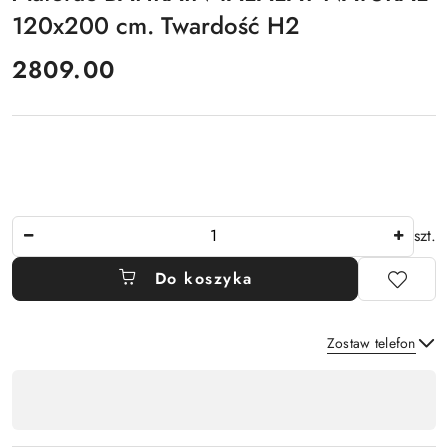
120x200 cm. Twardość H2
cena:
2809.00
Ilość
szt.
Do koszyka
Zostaw telefon
Dostępność
,
Wyślij
płatność