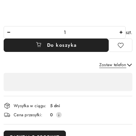
Ilość
szt.
Do koszyka
Zostaw telefon
Dostępność
,
Wyślij
płatność
i
Wysyłka w ciągu:
5 dni
dostawa
Cena przesyłki:
0