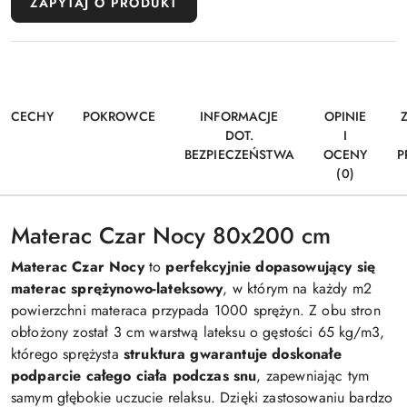
ZAPYTAJ O PRODUKT
CECHY
POKROWCE
INFORMACJE
OPINIE
DOT.
I
BEZPIECZEŃSTWA
OCENY
P
(0)
Materac Czar Nocy 80x200 cm
Materac Czar Nocy
to
perfekcyjnie dopasowujący się
materac sprężynowo-lateksowy
, w którym na każdy m2
powierzchni materaca przypada 1000 sprężyn. Z obu stron
obłożony został 3 cm warstwą lateksu o gęstości 65 kg/m3,
którego sprężysta
struktura gwarantuje doskonałe
podparcie całego ciała podczas snu
, zapewniając tym
samym głębokie uczucie relaksu. Dzięki zastosowaniu bardzo