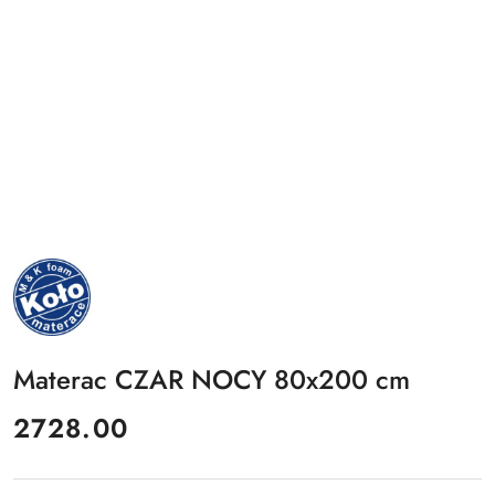
NAZWA
PRODUCENTA:
MKFOAM
Materac CZAR NOCY 80x200 cm
cena:
2728.00