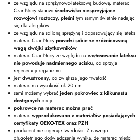
ze względu na sprężynowo-lateksową budowę, materac
Czar Nocy stanowi
środowisko niesprzyjające
rozwojowi roztoczy, pleśni
tym samym świetnie nadając
się dla alergików
ze względu na solidną sprężynę i dopasowujący się lateks
materac Czar Nocy
poradzi sobie ze zróżnicowaną
wagą dwójki użytkowników
materac Czar Nocy ze względu na
zastosowanie lateksu
nie powoduje nadmiernego ucisku
, co sprzyja
regeneracji organizmu
jest
dwustronny
, co zwiększa jego trwałość
materac ma wysokość ok 20 cm
sami możemy wybrać
jeden pokrowiec z kilkunastu
dostępnych
opcji
pokrowce na materac można prać
materac
wyprodukowano z materiałów posiadających
certyfikaty OEKO-TEX oraz PZH
producent nie sugeruje twardości. Z naszego
długoletniego doświadczenia wynika, że materac mieści