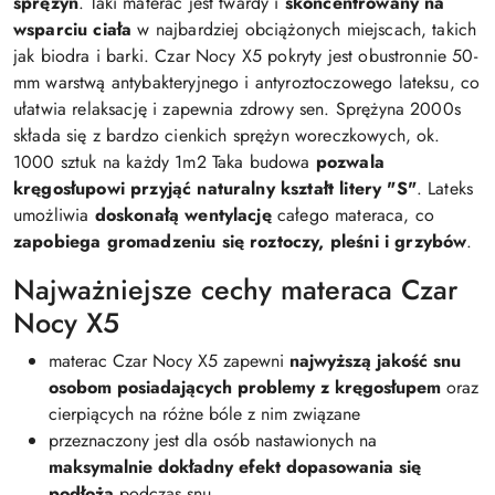
sprężyn
. Taki materac jest twardy i
skoncentrowany na
wsparciu ciała
w najbardziej obciążonych miejscach, takich
jak biodra i barki. Czar Nocy X5 pokryty jest obustronnie 50-
mm warstwą antybakteryjnego i antyroztoczowego lateksu, co
ułatwia relaksację i zapewnia zdrowy sen. Sprężyna 2000s
składa się z bardzo cienkich sprężyn woreczkowych, ok.
1000 sztuk na każdy 1m2 Taka budowa
pozwala
kręgosłupowi przyjąć naturalny kształt litery "S"
. Lateks
umożliwia
doskonałą wentylację
całego materaca, co
zapobiega gromadzeniu się roztoczy, pleśni i grzybów
.
Najważniejsze cechy materaca Czar
Nocy X5
materac Czar Nocy X5 zapewni
najwyższą jakość snu
osobom posiadających problemy z kręgosłupem
oraz
cierpiących na różne bóle z nim związane
przeznaczony jest dla osób nastawionych na
maksymalnie dokładny efekt dopasowania się
podłoża
podczas snu