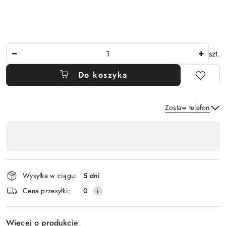
Ilość
szt.
Do koszyka
Zostaw telefon
Dostępność
,
Wyślij
płatność
i
Wysyłka w ciągu:
5 dni
dostawa
Cena przesyłki:
0
Więcej o produkcie