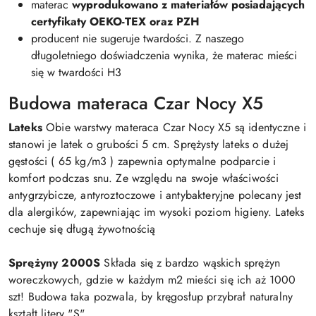
materac
wyprodukowano z materiałów posiadających
certyfikaty OEKO-TEX oraz PZH
producent nie sugeruje twardości. Z naszego
długoletniego doświadczenia wynika, że materac mieści
się w twardości H3
Budowa materaca Czar Nocy X5
Lateks
Obie warstwy materaca Czar Nocy X5 są identyczne i
stanowi je latek o grubości 5 cm. Sprężysty lateks o dużej
gęstości ( 65 kg/m3 ) zapewnia optymalne podparcie i
komfort podczas snu. Ze względu na swoje właściwości
antygrzybicze, antyroztoczowe i antybakteryjne polecany jest
dla alergików, zapewniając im wysoki poziom higieny. Lateks
cechuje się długą żywotnością
Sprężyny 2000S
Składa się z bardzo wąskich sprężyn
woreczkowych, gdzie w każdym m2 mieści się ich aż 1000
szt! Budowa taka pozwala, by kręgosłup przybrał naturalny
kształt litery "S".