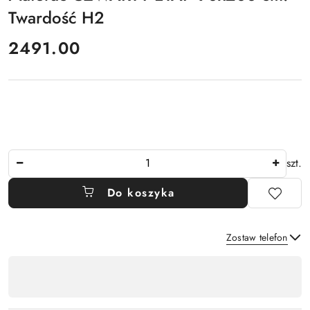
Twardość H2
cena:
2491.00
Ilość
szt.
Do koszyka
Zostaw telefon
Dostępność
,
płatność
Wyślij
i