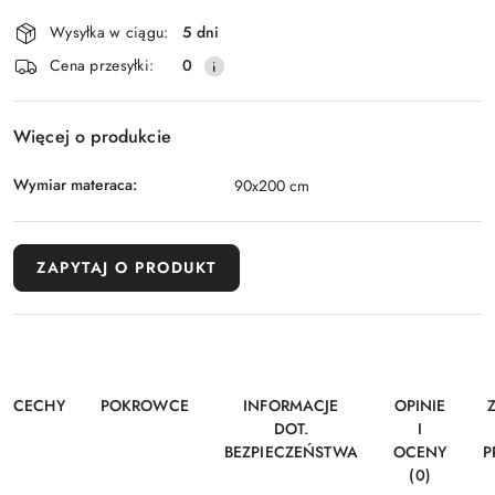
dostawa
Wysyłka w ciągu:
5 dni
Cena przesyłki:
0
Więcej o produkcie
Wymiar materaca:
90x200 cm
ZAPYTAJ O PRODUKT
CECHY
POKROWCE
INFORMACJE
OPINIE
DOT.
I
BEZPIECZEŃSTWA
OCENY
P
(0)