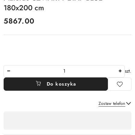
180x200 cm
cena:
5867.00
Ilość
szt.
Do koszyka
Zostaw telefon
Dostępność
,
Wyślij
płatność