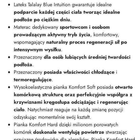
Lateks Talalay Blue Intuition gwarantuje idealne
podparcie każdej części ciała tworząc idealne
podłoże po ciężkim dniu
.
Materac dedykowany
sportowcom i osobom
prowadzącym aktywny tryb życia
, komfortowy,
wspomagający
naturalny proces regeneracji sił po
intensywnym wysiłku
.
Przeznaczony
dla osób lubiących średniej twardości
podłoża
.
Przeznaczony
posiada właściwości chłodzące
i
termoregulujące
.
Wysokoelastyczna pianka Komfort Soft posiada
otwarto
komórkową strukturę oraz perfekcyjnie współgra z
krzywiznami kręgosłupa odciążając i regenerując
ciało
. Natychmiast reaguje na każdą zmianę pozycji
odzyskując momentalnie swój kształt.
Pianka Komfort Hard dzięki milionom porowatych
komórek
doskonale wentylują powietrze
stwarzając
przyjazne środowisko dla alergików. Pianka Komfort Hard