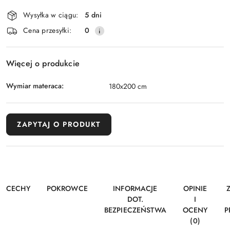
i
Wysyłka w ciągu:
5 dni
dostawa
Cena przesyłki:
0
Więcej o produkcie
Wymiar materaca:
180x200 cm
ZAPYTAJ O PRODUKT
CECHY
POKROWCE
INFORMACJE
OPINIE
DOT.
I
BEZPIECZEŃSTWA
OCENY
P
(0)