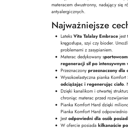
materacem dwustronny, nadający się r
antyalergicznych.
Najważniejsze cec
Lateks
Vita Talalay Embrace
jest 
kręgosłupa, szyi czy bioder. Umożl
problemami z zasypianiem.
Materac dedykowany s
portowcom 
regeneracji sił po intensywnym 
Przeznaczony
przeznaczony dla o
Wysokoelastyczna pianka Komfort 
odciążając i regenerując ciało
. 
Dzięki kanalikom i otwartej struktu
chroniąc materac przed rozwijaniem
Pianka Komfort Hard dzięki mili
Pianka Komfort Hard odpowiednio 
Jest
odpowiedni dla osób posia
W ofercie posiada
kilkanaście p