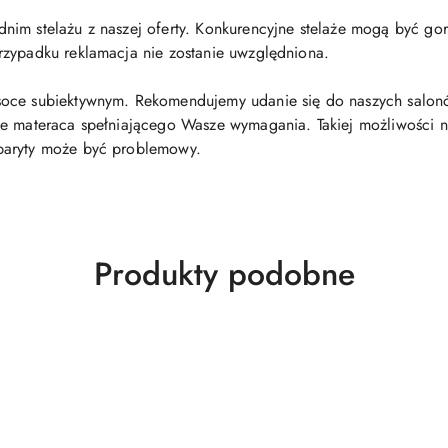
m stelażu z naszej oferty. Konkurencyjne stelaże mogą być gorsze
rzypadku reklamacja nie zostanie uwzględniona.
oce subiektywnym. Rekomendujemy udanie się do naszych salonó
e materaca spełniającego Wasze wymagania. Takiej możliwości nie
baryty może być problemowy.
Produkty
Produkty podobne
o
statusie: