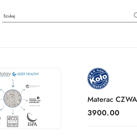
NAZWA
PRODUCENTA:
MKFOAM
Materac CZWA
cena:
3900.00