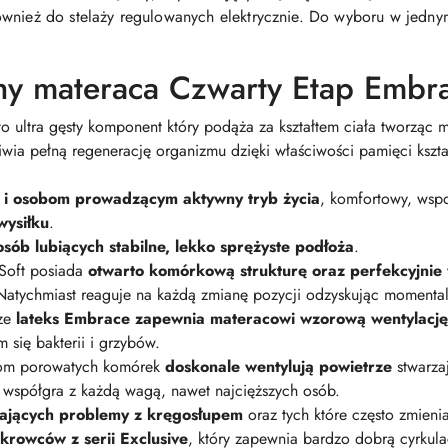
ównież do stelaży regulowanych elektrycznie. Do wyboru w jedn
hy materaca Czwarty Etap Embr
to ultra gęsty komponent który podąża za kształtem ciała tworząc 
iwia pełną regenerację organizmu dzięki właściwości pamięci kszta
i osobom prowadzącym aktywny tryb życia
, komfortowy, ws
wysiłku
.
sób lubiących stabilne, lekko sprężyste podłoża
.
Soft posiada
otwarto komórkową strukturę oraz perfekcyjnie
Natychmiast reaguje na każdą zmianę pozycji odzyskując momentaln
rze
lateks Embrace zapewnia materacowi wzorową wentylację
 się bakterii i grzybów.
onom porowatych komórek
doskonale wentylują powietrze
stwarzaj
współgra z każdą wagą, nawet najcięższych osób.
dających problemy z kręgosłupem
oraz tych które często zmieni
okrowców z serii Exclusive
, który zapewnia bardzo dobrą cyrkula