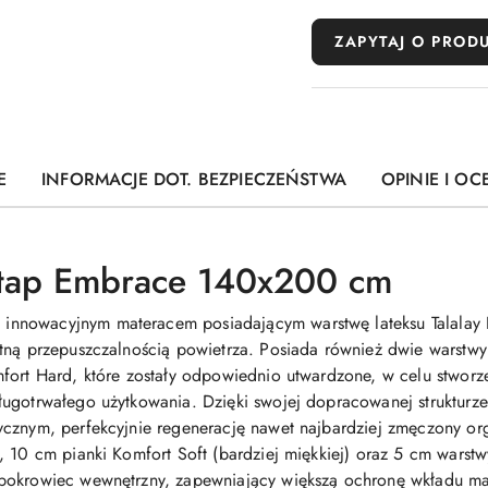
ZAPYTAJ O PROD
E
INFORMACJE DOT. BEZPIECZEŃSTWA
OPINIE I OC
Etap Embrace 140x200 cm
t innowacyjnym materacem posiadającym warstwę lateksu Talalay 
tną przepuszczalnością powietrza. Posiada również dwie warstwy
mfort Hard, które zostały odpowiednio utwardzone, w celu stwor
ługotrwałego użytkowania. Dzięki swojej dopracowanej struktur
ycznym, perfekcyjnie regenerację nawet najbardziej zmęczony or
, 10 cm pianki Komfort Soft (bardziej miękkiej) oraz 5 cm warstw
pokrowiec wewnętrzny, zapewniający większą ochronę wkładu ma