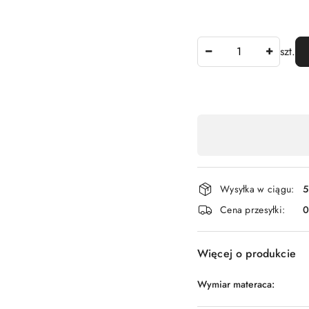
Ilość
szt.
Dostępność
,
płatność
i
Wysyłka w ciągu:
5
dostawa
Cena przesyłki:
Więcej o produkcie
Wymiar materaca: