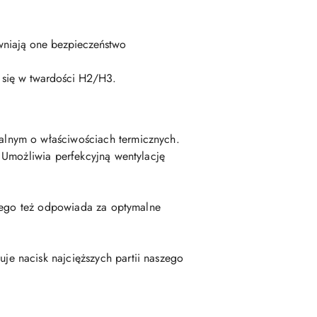
wniają one bezpieczeństwo
i się w twardości H2/H3.
alnym o właściwościach termicznych.
 Umożliwia perfekcyjną wentylację
atego też odpowiada za optymalne
je nacisk najcięższych partii naszego