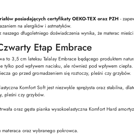
iałów posiadających certyfikaty OEKO-TEX oraz PZH
- zape
azaniem na alergików i astmatyków.
 z naszego długoletniego doświadczenia wynika, że materac mieśc
Czwarty Etap Embrace
a to 3,5 cm lateksu Talalay Embrace będącego produktem natur
nie tylko pod wpływem nacisku, ale również pod wpływem ciepła.
iecza go przed gromadzeniem się roztoczy, pleśni czy grzybów.
styczna Komfort Soft jest niezwykle sprężysta oraz stabilna, dl
, pleśni czy grzybów.
rwała oraz gęsta pianka wysokoelastyczna Komfort Hard amortyzu
du materaca oraz wybranego pokrowca.