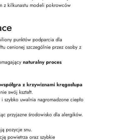
ym z kilkunastu modeli pokrowców
ace
miliony punktów podparcia dla
łtu cenionej szczególnie przez osoby z
pomagający
naturalny proces
 współgra z krzywiznami kręgosłupa
ie swój kształt.
i szybko uwalnia nagromadzone ciepło
ąc przyjazne środowisko dla alergików.
ają pozycje snu.
cję powietrza oraz szybkie