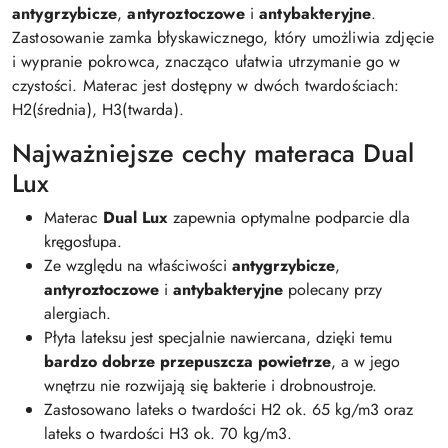
antygrzybicze
,
antyroztoczowe
i
antybakteryjne
.
Zastosowanie zamka błyskawicznego, który umożliwia zdjęcie
i wypranie pokrowca, znacząco ułatwia utrzymanie go w
czystości. Materac jest dostępny w dwóch twardościach:
H2(średnia), H3(twarda).
Najważniejsze cechy materaca Dual
Lux
Materac
Dual Lux
zapewnia optymalne podparcie dla
kręgosłupa.
Ze względu na właściwości
antygrzybicze
,
antyroztoczowe
i
antybakteryjne
polecany przy
alergiach.
Płyta lateksu jest specjalnie nawiercana, dzięki temu
bardzo dobrze przepuszcza powietrze
, a w jego
wnętrzu nie rozwijają się bakterie i drobnoustroje.
Zastosowano lateks o twardości H2 ok. 65 kg/m3 oraz
lateks o twardości H3 ok. 70 kg/m3.