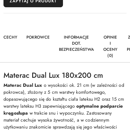
ZAPYTAJ O PRODUKT
CECHY
POKROWCE
INFORMACJE
OPINIE
DOT.
I
BEZPIECZEŃSTWA
OCENY
P
(0)
Materac Dual Lux 180x200 cm
Materac Dual Lux
o wysokości ok. 21 cm (w zależności od
pokrowca), złożony z 5 cm warstwy komfortowego,
dopasowującego się do kształtu ciała lateksu H2 oraz 15 cm
warstwy lateksu H3 zapewniającego
optymalne podparcie
kręgosłupa
w trakcie snu i wypoczynku. Zastosowany
materiał cechuje wysoka żywotność, a w codziennym
użytkowaniu znakomicie sprawdzają się jego właściwości