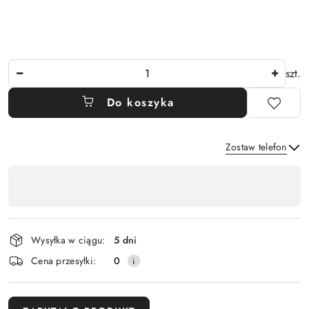
Ilość
szt.
Do koszyka
Zostaw telefon
Dostępność
,
Wyślij
płatność
i
Wysyłka w ciągu:
5 dni
dostawa
Cena przesyłki:
0