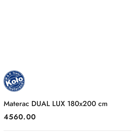
NAZWA
PRODUCENTA:
MKFOAM
Materac DUAL LUX 180x200 cm
cena:
4560.00